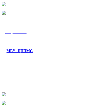
МБУ «ЦППМС
«Гармония»
МБУ ЦППМС
«Валеологический
центр»