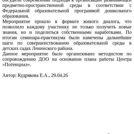
предметно-пространственной среды в соответствии с
Федеральной образовательной программой дошкольного
образования.
Мероприятие прошло в формате живого диалога, что
позволило каждому участнику не только получить новые
знания, но и поделиться собственными наработками. По
итогам семинара-практикума были намечены дальнейшие
шаги по совершенствованию образовательной среды в
детских садах Ленинского района.
Данное мероприятие было организовано методистом по
сопровождению ДОО на основании плана работы Центра
«Потенциал».
Автор: Кудрякова Е.А., 29.04.26
Вся информация, содержащая персональные
данные, опубликована на сайте с письменного
разрешения граждан
(обучающихся, их родителей, педагогов и т.д.),
чьи персональные данные содержатся в
информационных материалах.