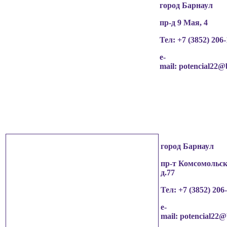
город Барнаул
пр-д 9 Мая, 4
Тел: +7 (3852)
206-
e-
mail:
potencial22@
город Барнаул
пр-т Комсомольск
д.77
Тел: +7 (3852)
206
e-
mail:
potencial22@