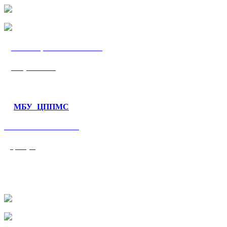
МБУ «ЦППМС
«Гармония»
МБУ ЦППМС
«Валеологический
центр»