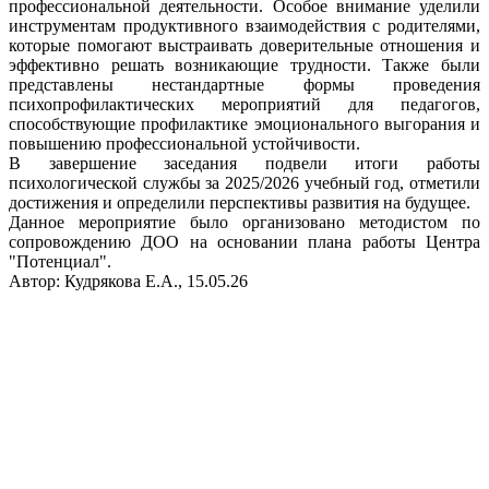
профессиональной деятельности. Особое внимание уделили
инструментам продуктивного взаимодействия с родителями,
которые помогают выстраивать доверительные отношения и
эффективно решать возникающие трудности. Также были
представлены нестандартные формы проведения
психопрофилактических мероприятий для педагогов,
способствующие профилактике эмоционального выгорания и
повышению профессиональной устойчивости.
В завершение заседания подвели итоги работы
психологической службы за 2025/2026 учебный год, отметили
достижения и определили перспективы развития на будущее.
Данное мероприятие было организовано методистом по
сопровождению ДОО на основании плана работы Центра
"Потенциал".
Автор: Кудрякова Е.А., 15.05.26
Вся информация, содержащая персональные
данные, опубликована на сайте с письменного
разрешения граждан
(обучающихся, их родителей, педагогов и т.д.),
чьи персональные данные содержатся в
информационных материалах.