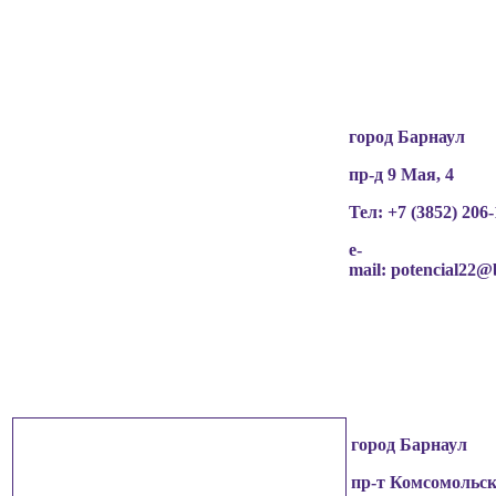
разрешения граждан
(обучающихся, их родителей, педагогов и т.д.),
чьи персональные данные содержатся в
информационных материалах.
город Барнаул
пр-д 9 Мая, 4
Тел: +7 (3852)
206-
e-
mail:
potencial22@
город Барнаул
пр-т Комсомольск