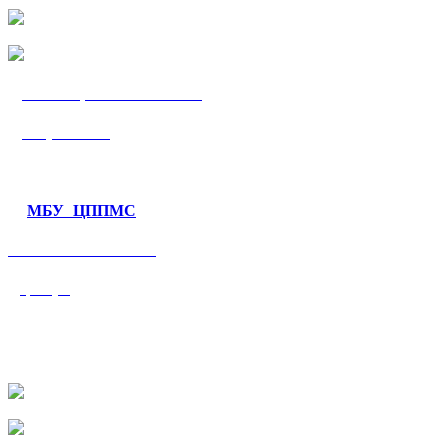
МБУ «ЦППМС
«Гармония»
МБУ ЦППМС
«Валеологический
центр»