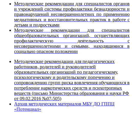
Методические рекомендации для специалистов органов
и учреждений системы профилактики безнадзорности и
правонарушений несовершеннолетних по применению
медиативных и восстановительных практик в работе с
детьми и подростками
Методические рекомендации для специалистов
общеобразовательных организаций, осуществляющих
профилактическую деятельность с
несовершеннолетними и семьями, находящимися в
социально опасном положении
Методические рекомендации для педагогических
работников, родителей и руководителей
образовательных организаций по педагогическому,
психологическому и родительскому попечению и
сопровождению групп риска вовлечения обучающихся в
потребление наркотических средств и психотропных
веществ (письмо Министерства образования и науки РФ
от 09.02.2016 №07-505)
Архив методических материалов МБУ ДО ГППЦ
«Потенциал»
Вся информация, содержащая персональные
данные, опубликована на сайте с письменного