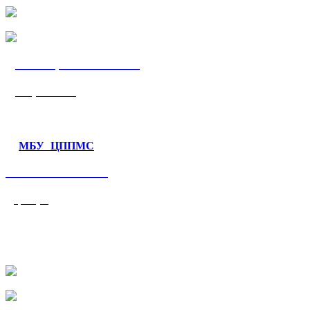
МБУ «ЦППМС
«Гармония»
МБУ ЦППМС
«Валеологический
центр»