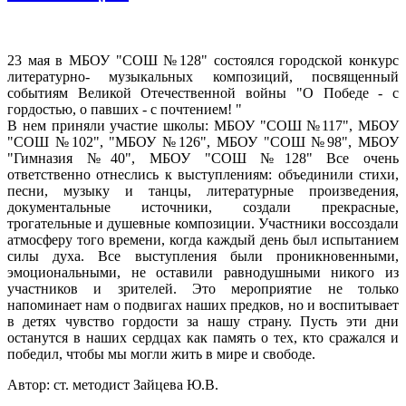
23 мая в МБОУ "СОШ №128" состоялся городской конкурс
литературно- музыкальных композиций, посвященный
событиям Великой Отечественной войны "О Победе - с
гордостью, о павших - с почтением! "
В нем приняли участие школы: МБОУ "СОШ №117", МБОУ
"СОШ №102", "МБОУ №126", МБОУ "СОШ №98", МБОУ
"Гимназия №40", МБОУ "СОШ №128" Все очень
ответственно отнеслись к выступлениям: объединили стихи,
песни, музыку и танцы, литературные произведения,
документальные источники, создали прекрасные,
трогательные и душевные композиции. Участники воссоздали
атмосферу того времени, когда каждый день был испытанием
силы духа. Все выступления были проникновенными,
эмоциональными, не оставили равнодушными никого из
участников и зрителей. Это мероприятие не только
напоминает нам о подвигах наших предков, но и воспитывает
в детях чувство гордости за нашу страну. Пусть эти дни
останутся в наших сердцах как память о тех, кто сражался и
победил, чтобы мы могли жить в мире и свободе.
Автор: ст. методист Зайцева Ю.В.