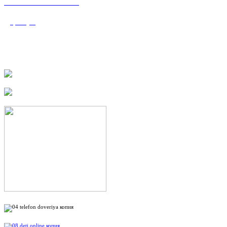
«Валеологический
центр»