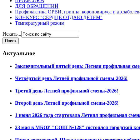
ПРОФСОЮЗ
ДЛЯ ОБРАЩЕНИЙ
Профилактика ОРВИ, гриппа, короновируса и др.заболе
КОНКУРС "СЕРДЦЕ ОТДАЮ ДЕТЯМ"
Температурный режим
Искать...
Актуальное
Заключительный пятый день: Летняя профильная сме
Четвёртый день Летней профильной смены-2026!
Третий день Летней профильной смены-2026!
Второй день Летней профильной смены-2026!
1 июня 2026 года стартовала Летняя профильная смен
23 мая в МБОУ "СОШ №128" состоялся городской ко
Парад достижений. Школа одаренных чествует побед