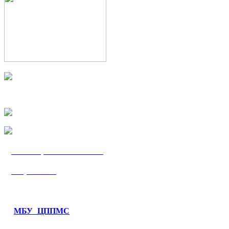
МБУ «ЦППМС
«Гармония»
МБУ ЦППМС