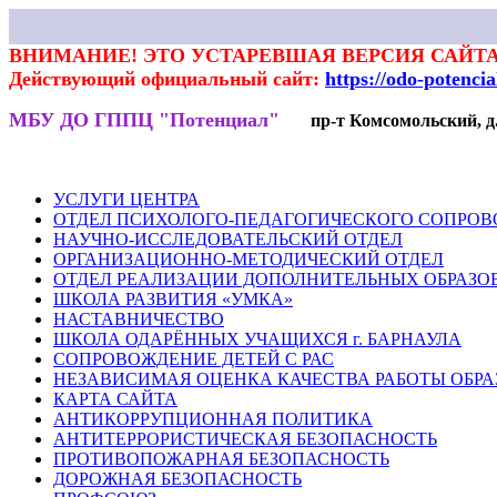
ВНИМАНИЕ! ЭТО УСТАРЕВШАЯ ВЕРСИЯ САЙТА
Действующий официальный сайт:
https://odo-potenci
МБУ ДО ГППЦ "Потенциал"
пр-т Комсомольский, д.7
НОВОСТИ
РОДИТЕЛЯМ
ПЕДАГОГАМ
ГАЛЕРЕЯ
ВЕКТОР
УСЛУГИ ЦЕНТРА
ОТДЕЛ ПСИХОЛОГО-ПЕДАГОГИЧЕСКОГО СОПРО
НАУЧНО-ИССЛЕДОВАТЕЛЬСКИЙ ОТДЕЛ
ОРГАНИЗАЦИОННО-МЕТОДИЧЕСКИЙ ОТДЕЛ
ОТДЕЛ РЕАЛИЗАЦИИ ДОПОЛНИТЕЛЬНЫХ ОБРАЗО
ШКОЛА РАЗВИТИЯ «УМКА»
НАСТАВНИЧЕСТВО
ШКОЛА ОДАРЁННЫХ УЧАЩИХСЯ г. БАРНАУЛА
СОПРОВОЖДЕНИЕ ДЕТЕЙ С РАС
НЕЗАВИСИМАЯ ОЦЕНКА КАЧЕСТВА РАБОТЫ ОБР
КАРТА САЙТА
АНТИКОРРУПЦИОННАЯ ПОЛИТИКА
АНТИТЕРРОРИСТИЧЕСКАЯ БЕЗОПАСНОСТЬ
ПРОТИВОПОЖАРНАЯ БЕЗОПАСНОСТЬ
ДОРОЖНАЯ БЕЗОПАСНОСТЬ