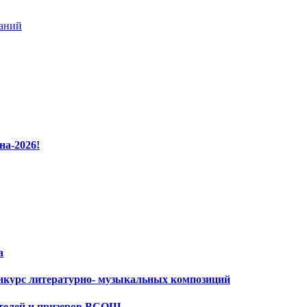
ваний
на-2026!
а
нкурс литературно- музыкальных композиций
ителей и призеров ВСОШ