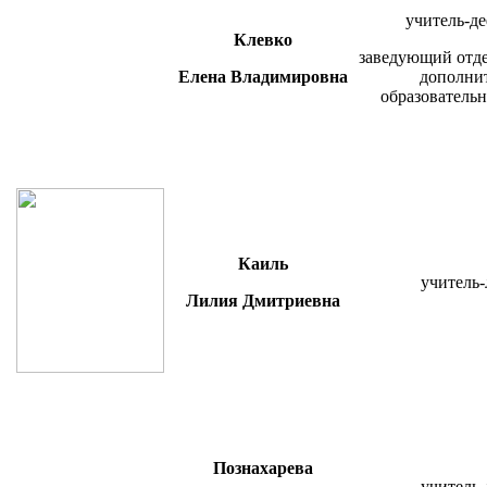
учитель-де
Клевко
заведующий
отд
Елена Владимировна
дополни
образователь
Каиль
учитель-
Лилия Дмитриевна
Познахарева
учитель-