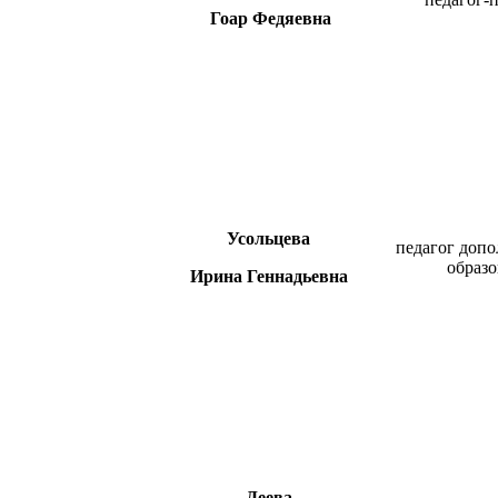
Гоар Федяевна
Усольцева
педагог допо
образо
Ирина Геннадьевна
Деева