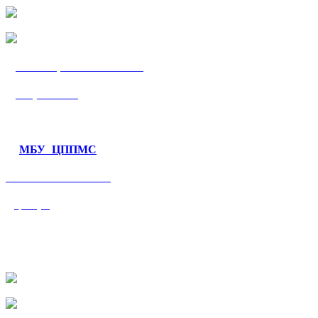
МБУ «ЦППМС
«Гармония»
МБУ ЦППМС
«Валеологический
центр»