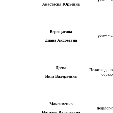
Анастасия Юрьевна
Верещагина
учитель-
Диана Андреевна
Деева
Педагог допо
образо
Инга Валерьевна
Максименко
педагог-
Наталья Валерьевна