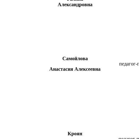
Александровна
Самойлова
педагог-
Анастасия
Алексеевна
Кроян
педагог-