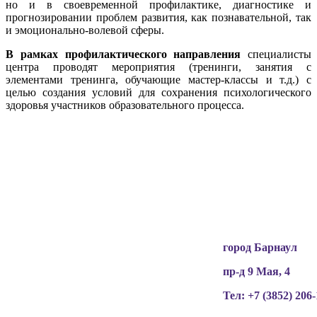
но и в своевременной профилактике, диагностике и
прогнозировании проблем развития, как познавательной, так
и эмоционально-волевой сферы.
В рамках профилактического направления
специалисты
центра проводят мероприятия (тренинги, занятия с
элементами тренинга, обучающие мастер-классы и т.д.) с
целью создания условий для сохранения психологического
здоровья участников образовательного процесса.
Вся информация, содержащая персональные
данные, опубликована на сайте с письменного
разрешения граждан
(обучающихся, их родителей, педагогов и т.д.),
чьи персональные данные содержатся в
информационных материалах.
город Барнаул
пр-д 9 Мая, 4
Тел: +7 (3852)
206-