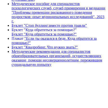
Методическое пособие для специалистов
психологических служб, служб примирения и медиации
"Проблемы превенции рискованного поведения
подростков: опыт муниципальных исследований", 2023
г.
Буклет "Стоп буллинг:вместе против травли"
Буклет "Куда обратиться за помощью?"
Буклет "Куда обратиться за помощью?"
Плакат
"Если ты оказался в беде. Куда обратится за
помощью?"
Буклет "Квадробинг. Что нужно знать?"
Методические рекомендации для специалистов
общеобразовательных организаций, осуществляющих
оказание помощи несовершеннолетним, пережившим
суицидальную попытку
Вся информация, содержащая персональные
данные, опубликована на сайте с письменного
разрешения граждан
(обучающихся, их родителей, педагогов и т.д.),
чьи персональные данные содержатся в
информационных материалах.