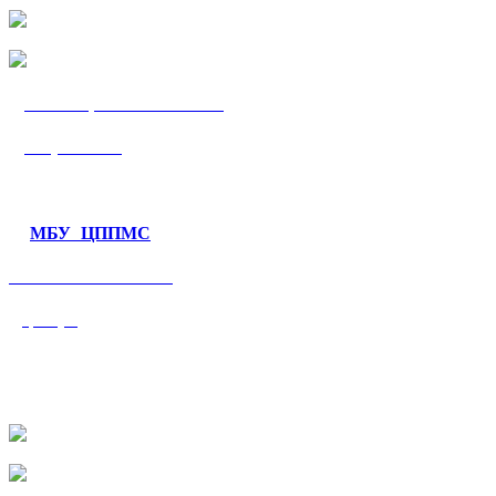
МБУ «ЦППМС
«Гармония»
МБУ ЦППМС
«Валеологический
центр»