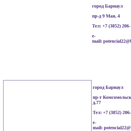
город Барнаул
пр-д 9 Мая, 4
Тел: +7 (3852)
206-
e-
mail:
potencial22@
город Барнаул
пр-т Комсомольск
д.77
Тел: +7 (3852)
206
e-
mail:
potencial22@