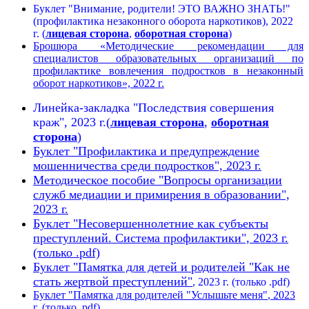
Буклет "Внимание, родители! ЭТО ВАЖНО ЗНАТЬ!"
(профилактика незаконного оборота наркотиков), 2022
г. (
лицевая сторона
,
оборотная сторона
)
Брошюра «Методические рекомендации для
специалистов образовательных организаций по
профилактике вовлечения подростков в незаконный
оборот наркотиков», 2022 г.
Линейка-закладка "Последствия совершения
краж", 2023 г.(
лицевая сторона
,
оборотная
сторона
)
Буклет "Профилактика и предупреждение
мошенничества среди подростков", 2023 г.
Методическое пособие "Вопросы организации
служб медиации и примирения в образовании",
2023 г.
Буклет "Несовершеннолетние как субъекты
преступлений. Система профилактики", 2023 г.
(только .pdf)
Буклет "Памятка для детей и родителей "Как не
стать жертвой преступлений"
, 2023 г. (только .pdf)
Буклет "Памятка для родителей "Услышьте меня"
, 2023
г. (только .pdf)