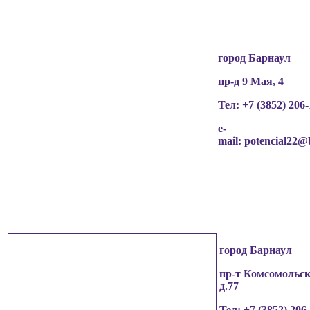
чьи персональные данные содержатся в
информационных материалах.
город Барнаул
пр-д 9 Мая, 4
Тел: +7 (3852)
206-
e-
mail:
potencial22@
город Барнаул
пр-т Комсомольск
д.77
Тел: +7 (3852)
206