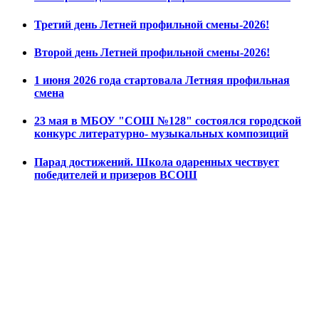
Третий день Летней профильной смены-2026!
Второй день Летней профильной смены-2026!
1 июня 2026 года стартовала Летняя профильная
смена
23 мая в МБОУ "СОШ №128" состоялся городской
конкурс литературно- музыкальных композиций
Парад достижений. Школа одаренных чествует
победителей и призеров ВСОШ