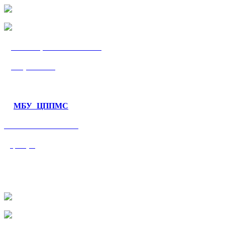
МБУ «ЦППМС
«Гармония»
МБУ ЦППМС
«Валеологический
центр»