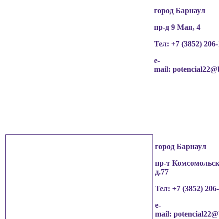
город Барнаул
пр-д 9 Мая, 4
Тел: +7 (3852)
206-
e-
mail:
potencial22@
город Барнаул
пр-т Комсомольск
д.77
Тел: +7 (3852)
206
e-
mail:
potencial22@