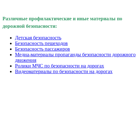
Различные профилактические и иные материалы по
дорожной безопасности:
Детская безопасность
Безопасность пешеходов
Безопасность пассажиров
Медиа-материалы пропаганды безопасности дорожного
движения
Ролики МЧС по безопасности на дорогах
Видеоматериалы по безопасности на дорогах
Вся информация, содержащая персональные
данные, опубликована на сайте с письменного
разрешения граждан
(обучающихся, их родителей, педагогов и т.д.),
чьи персональные данные содержатся в
информационных материалах.