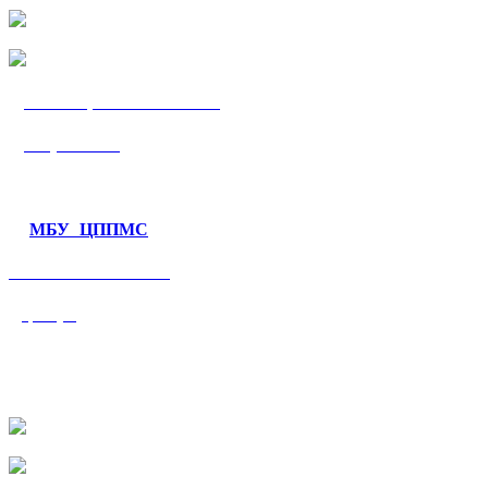
МБУ «ЦППМС
«Гармония»
МБУ ЦППМС
«Валеологический
центр»