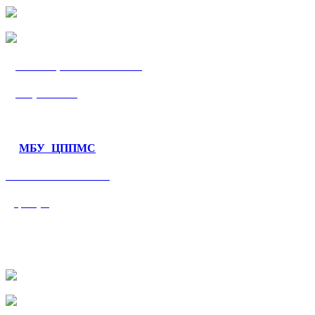
МБУ «ЦППМС
«Гармония»
МБУ ЦППМС
«Валеологический
центр»