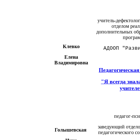
учитель-дефектоло
отделом реа
дополнительных об
програ
Клевко
АДООП "Разв
Елена
Владимировна
Педагогическая
"Я всегда знала
учител
педагог-пси
заведующий отдело
Голышевская
педагогического с