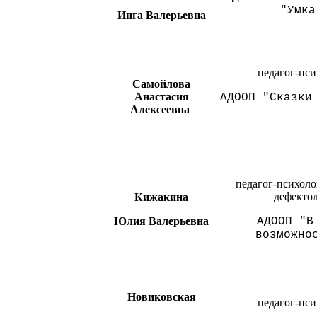
"Умка
Инга Валерьевна
педагог-пси
Самойлова
Анастасия
АДООП
"Сказки
Алексеевна
педагог-психолог
дефекто
Кижакина
Юлия Валерьевна
АДООП
"В
возможно
Новиковская
педагог-пси