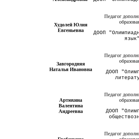
Педагог дополн
образова
Худолей Юлия
Евгеньевна
ДООП "Олимпиад
язык
Педагог дополн
образова
Завгородняя
Наталья Ивановна
ДООП "Олим
литерат
Педагог дополн
Артюхина
образова
Валентина
ДООП "Олим
Андреевна
обществоз
Педагог дополн