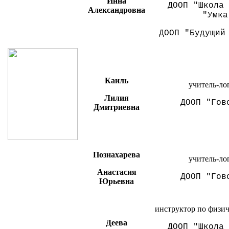
Инна
ДООП
"Школа 
Александровна
"Умка
ДООП "Будущий
Каиль
учитель-ло
Лилия
ДООП "Гов
Дмитриевна
Познахарева
учитель-ло
Анастасия
ДООП "Гов
Юрьевна
инструктор по физич
Деева
ДООП
"Школа 