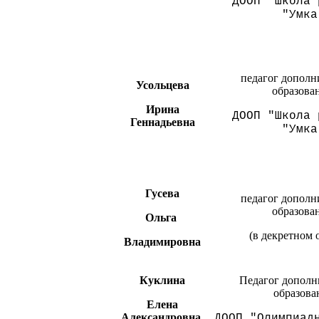
ДООП "Школа 
"Умка
педагог дополн
Усольцева
образова
Ирина
ДООП
"Школа 
Геннадьевна
"Умка
Гусева
педагог дополн
образова
Ольга
(в декретном 
Владимировна
Куклина
Педагог дополн
образова
Елена
Александровна
ДООП "Олимпиад