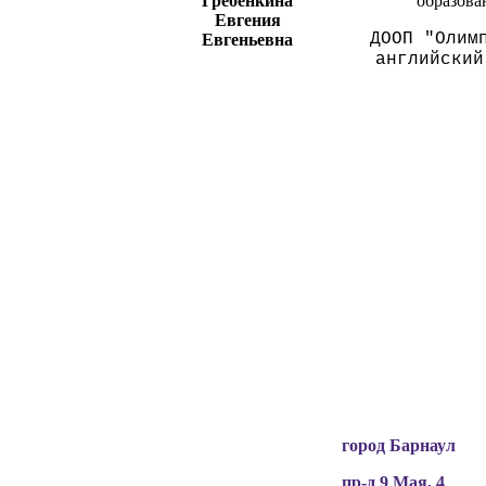
Гребенкина
образова
Евгения
ДООП "Олим
Евгеньевна
английский
Вся информация, содержащая персональные
данные, опубликована на сайте с письменного
разрешения граждан
(обучающихся, их родителей, педагогов и т.д.),
чьи персональные данные содержатся в
информационных материалах.
город Барнаул
пр-д 9 Мая, 4