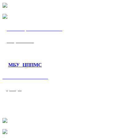
МБУ «ЦППМС
«Гармония»
МБУ ЦППМС
«Валеологический
центр»