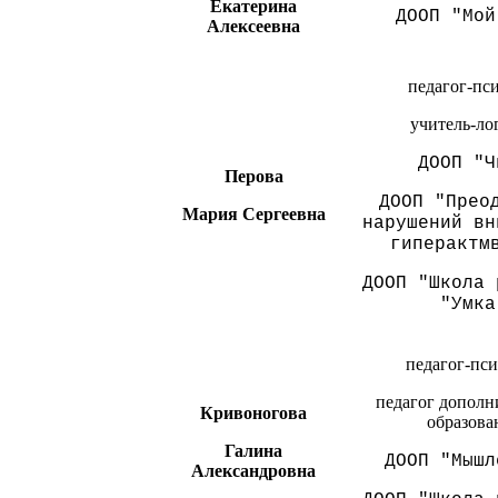
Екатерина
ДООП "Мой
Алексеевна
педагог-пси
учитель-ло
ДООП "Ч
Перова
ДООП "Прео
Мария Сергеевна
нарушений вн
гиперактм
ДООП "Школа 
"Умка
педагог-пси
педагог дополн
Кривоногова
образова
Галина
ДООП "Мышл
Александровна