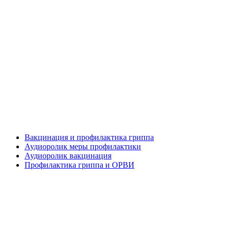
Вакцинация и профилактика гриппа
Аудиоролик меры профилактики
Аудиоролик вакцинация
Профилактика гриппа и ОРВИ
Вся информация, содержащая персональные