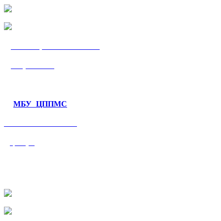
МБУ «ЦППМС
«Гармония»
МБУ ЦППМС
«Валеологический
центр»