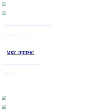
МБУ «ЦППМС
«Гармония»
МБУ ЦППМС
«Валеологический
центр»