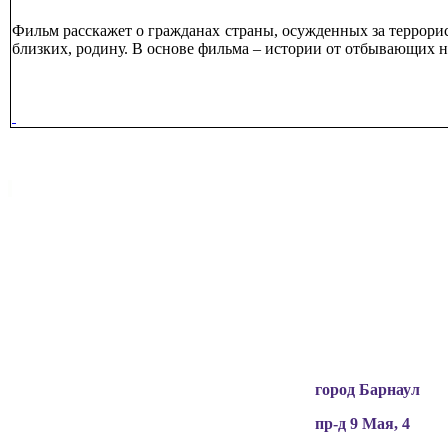
Фильм расскажет о гражданах страны, осужденных за террорис
близких, родину. В основе фильма – истории от отбывающих н
Вся информация, содержащая персональные
данные, опубликована на сайте с письменного
разрешения граждан
(обучающихся, их родителей, педагогов и т.д.),
чьи персональные данные содержатся в
информационных материалах.
город Барнаул
пр-д 9 Мая, 4