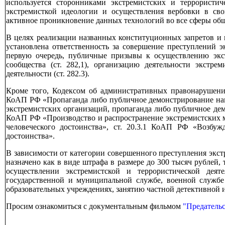
используется сторонниками экстремистских и террористич
экстремисткой идеологии и осуществления вербовки в св
активное проникновение данных технологий во все сферы об
В целях реализации названных конституционных запретов и
установлена ответственность за совершение преступлений э
первую очередь, публичные призывы к осуществлению экстр
сообщества (ст. 282,1), организацию деятельности экстрем
деятельности (ст. 282.3).
Кроме того, Кодексом об административных правонарушения
КоАП РФ «Пропаганда либо публичное демонстрирование нац
экстремистских организаций, пропаганда либо публичное де
КоАП РФ «Производство и распространение экстремистских м
человеческого достоинства», ст. 20.3.1 КоАП РФ «Возбуж
достоинства».
В зависимости от категории совершенного преступления экст
назначено как в виде штрафа в размере до 300 тысяч рублей,
осуществлении экстремистской и террористической дея
государственной и муниципальной службе, военной службе
образовательных учреждениях, занятию частной детективной 
Просим ознакомиться с документальным фильмом
"Предательс