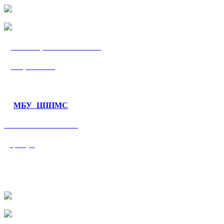
МБУ «ЦППМС
«Гармония»
МБУ ЦППМС
«Валеологический
центр»