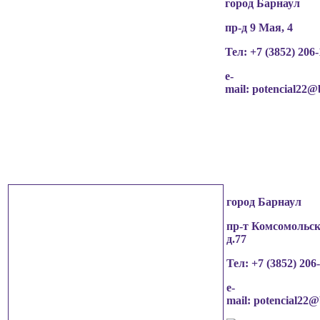
город Барнаул
пр-д 9 Мая, 4
Тел: +7 (3852)
206-
e-
mail:
potencial22@
город Барнаул
пр-т Комсомольск
д.77
Тел: +7 (3852)
206
e-
mail:
potencial22@