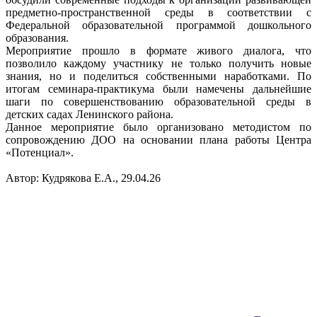
предметно-пространственной среды в соответствии с
Федеральной образовательной программой дошкольного
образования.
Мероприятие прошло в формате живого диалога, что
позволило каждому участнику не только получить новые
знания, но и поделиться собственными наработками. По
итогам семинара-практикума были намечены дальнейшие
шаги по совершенствованию образовательной среды в
детских садах Ленинского района.
Данное мероприятие было организовано методистом по
сопровождению ДОО на основании плана работы Центра
«Потенциал».
Автор: Кудрякова Е.А., 29.04.26
Вся информация, содержащая персональные
данные, опубликована на сайте с письменного
разрешения граждан
(обучающихся, их родителей, педагогов и т.д.),
чьи персональные данные содержатся в
информационных материалах.