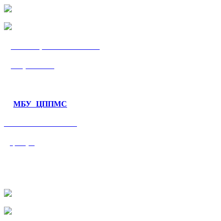
МБУ «ЦППМС
«Гармония»
МБУ ЦППМС
«Валеологический
центр»