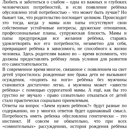
Любить и заботиться о слабом – одна из важных и глубоких
человеческих потребностей, и если появление ребёнка
обусловлено этой потребностью – что может быть лучше? Но
бывает так, что родительство поглощает целиком. Происходит
это тогда, когда у мамы или папы отсутствуют свои
собственные устойчивые интересы, дружеские отношения,
профессиональные планы, супружеская близость. Мамы и
папы предупреждая все желания ребёнка, стараясь
удовлетворять все его потребности, незаметно для себя,
превращают ребёнка в зависимого, не способного к жизни
человека. Здесь родителям важно во – время вспомнить, что
должны предоставлять ребёнку лишь условия для развития
его самостоятельности.
В современное время многое, связанное с появлением на свет
детей упростилось: рожденные вне брака дети не вызывают
осуждения, «поднять на ноги» ребёнка без мужчины
становится достаточно легко, а мужчина может «завести
ребёнка» с помощью суррогатной мамы. А ещё, как бы это
грустно не звучало - право сознательно отказаться от детей
стало практически социально приемлемым.
Ответы на вопрос «Зачем нужен ребёнок?» будут разные по
содержанию, но у многих ответов будет одинаковый смысл.
Потребность иметь ребенка обусловлена генетически - это
инстинкт. И совсем не обязательно, что при всех
«сомнительных» рассуждениях, история рождения ребёнка