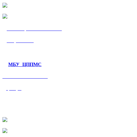
МБУ «ЦППМС
«Гармония»
МБУ ЦППМС
«Валеологический
центр»