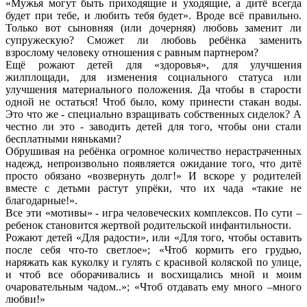
«Мужья могут быть приходящие и уходящие, а дитё всегда
будет при тебе, и любить тебя будет». Вроде всё правильно.
Только вот сыновняя (или дочерняя) любовь заменит ли
супружескую? Сможет ли любовь ребёнка заменить
взрослому человеку отношения с равным партнером?
Ещё рожают детей для «здоровья», для улучшения
жилплощади, для изменения социального статуса или
улучшения материального положения. Да чтобы в старости
одной не остаться! Чтоб было, кому принести стакан воды.
Это что же - специально взращивать собственных сиделок? А
честно ли это - заводить детей для того, чтобы они стали
бесплатными няньками?
Обрушивая на ребёнка огромное количество нерастраченных
надежд, непроизвольно появляется ожидание того, что дитё
просто обязано «возвернуть долг!» И вскоре у родителей
вместе с детьми растут упрёки, что их чада «такие не
благодарные!».
Все эти «мотивы» - игра человеческих комплексов. По сути –
ребенок становится жертвой родительской инфантильности.
Рожают детей «Для радости», или «Для того, чтобы оставить
после себя что-то светлое»; «Чтоб кормить его грудью,
наряжать как куколку и гулять с красивой коляской по улице,
и чтоб все оборачивались и восхищались мной и моим
очаровательным чадом..»; «Чтоб отдавать ему много –много
любви!»