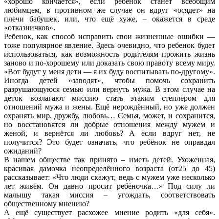
«хорошо кончается», если ребёнок станет всеобщим
любимцем, в противном же случае он вдруг «осядет» на
плечи бабушек, или, что ещё хуже, – окажется в среде
«отказничков».
Ребенок, как способ исправить свои жизненные ошибки —
тоже популярное явление. Здесь очевидно, что ребенок будет
использоваться, как возможность родителям прожить жизнь
заново и по-хорошему или доказать свою правоту всему миру.
«Вот будут у меня дети — я их буду воспитывать по-другому».
Иногда детей «заводят», чтобы помочь сохранить
разрушающуюся семью или вернуть мужа. В этом случае на
деток возлагают миссию стать этаким степлером для
отношений мужа и жены. Ещё нерождённый, но уже должен
охранять мир, дружбу, любовь… Семья, может, и сохранится,
но восстановятся ли добрые отношения между мужем и
женой, и вернётся ли любовь? А если вдруг нет, не
получится? Это будет означать, что ребёнок не оправдал
ожиданий?
В нашем обществе так принято – иметь детей. Ухоженная,
красивая дамочка неопределённого возраста (от25 до 45)
рассказывает: «Что люди скажут, ведь с мужем уже несколько
лет живём. Он давно просит ребёночка…» Под силу ли
малышу такая миссия – угождать, соответствовать
общественному мнению?
А ещё существует расхожее мнение родить «для себя».