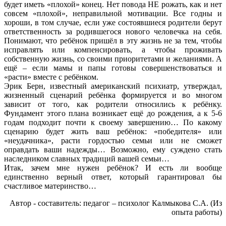
будет иметь «плохой» конец. Нет повода НЕ рожать, как и нет
совсем «плохой», неправильной мотивации. Все годны и
хороши, в том случае, если уже состоявшиеся родители берут
ответственность за родившегося нового человечка на себя.
Понимают, что ребёнок пришёл в эту жизнь не за тем, чтобы
исправлять или компенсировать, а чтобы проживать
собственную жизнь, со своими приоритетами и желаниями. А
ещё – если мамы и папы готовы совершенствоваться и
«расти» вместе с ребёнком.
Эрик Берн, известный американский психиатр, утверждал,
жизненный сценарий ребёнка формируется и во многом
зависит от того, как родители относились к ребёнку.
Фундамент этого плана возникает ещё до рождения, а к 5-6
годам подходит почти к своему завершению… По какому
сценарию будет жить ваш ребёнок: «победителя» или
«неудачника», расти гордостью семьи или не сможет
оправдать ваши надежды… Возможно, ему суждено стать
наследником славных традиций вашей семьи…
Итак, зачем мне нужен ребёнок? И есть ли вообще
единственно верный ответ, который гарантировал бы
счастливое материнство…
Автор - составитель: педагог – психолог Калмыкова С.А. (Из
опыта работы)