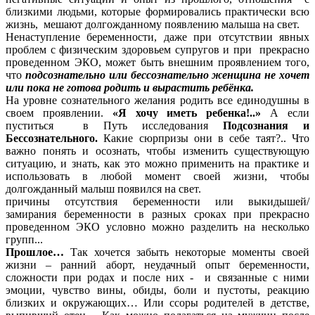
близкими людьми, которые формировались практически всю
жизнь, мешают долгожданному появлению малыша на свет.
Ненаступление беременности, даже при отсутствии явных
проблем с физическим здоровьем супругов и при прекрасно
проведенном ЭКО, может быть внешним проявлением того,
что
подсознательно или бессознательно женщина не хочет
или пока не готова родить и вырастить ребёнка.
На уровне сознательного желания родить все единодушны в
своем проявлении.
«Я хочу иметь ребенка!..»
А если
пуститься в Путь исследования
Подсознания и
Бессознательного.
Какие сюрпризы они в себе таят?.. Что
важно понять и осознать, чтобы изменить существующую
ситуацию, и знать, как это можно применить на практике и
использовать в любой момент своей жизни, чтобы
долгожданный малыш появился на свет.
причины отсутствия беременности или выкидышей/
замирания беременности в разных сроках при прекрасно
проведенном ЭКО условно можно разделить на несколько
групп...
Прошлое…
Так хочется забыть некоторые моменты своей
жизни – ранний аборт, неудачный опыт беременности,
сложности при родах и после них - и связанные с ними
эмоции, чувство вины, обиды, боли и пустоты, реакцию
близких и окружающих… Или ссоры родителей в детстве,