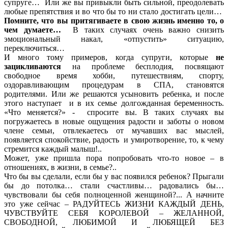
супруге… Или же вы привыкли быть сильной, преодолевать
любые препятствия и во что бы то ни стало достигать цели…
Помните, что вы притягиваете в свою жизнь именно то, о
чем думаете…
В таких случаях очень важно снизить
эмоциональный накал, «отпустить» ситуацию,
переключиться…
И много тому примеров, когда супруги, которые
не
зацикливаются
на проблеме бесплодия, посвящают
свободное время хобби, путешествиям, спорту,
оздоравливающим процедурам в СПА, становятся
родителями. Или же решаются усыновить ребенка, и после
этого наступает и в их семье долгожданная беременность.
«Что меняется?» - спросите вы. В таких случаях вы
погружаетесь в новые ощущения радости и заботы о новом
члене семьи, отвлекаетесь от мучавших вас мыслей,
появляется спокойствие, радость и умиротворение, то, к чему
стремится каждый малыш!..
Может, уже пришла пора попробовать что-то новое – в
отношениях, в жизни, в семье?..
Что бы вы сделали, если бы у вас появился ребенок? Прыгали
бы до потолка… стали счастливы… радовались бы…
чувствовали бы себя полноценной женщиной?... А начните
это уже сейчас – РАДУЙТЕСЬ ЖИЗНИ КАЖДЫЙ ДЕНЬ,
ЧУВСТВУЙТЕ СЕБЯ КОРОЛЕВОЙ – ЖЕЛАННОЙ,
СВОБОДНОЙ, ЛЮБИМОЙ И ЛЮБЯЩЕЙ БЕЗ