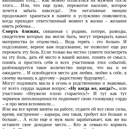
выпивший отец… Как можно полагаться на мужчин после
этого… Или, что еще хуже, пережитое насилие, которое
хочется забыть навсегда!.. Эти негативные эмоции
продолжают храниться в памяти и услужливо появляются,
когда приходит ответственный момент в жизни – желание
иметь ребенка…
Смерть близких,
связанная с родами, потери, разводы,
свидетелем которых вы могли быть, могут перекрыть канал
материнства (и отцовства)… Ведь терять - это больно. И
подсознание, верное вам подсознание, не позволит еще раз
пережить эту боль. Если только вы честно сумеете посмотреть
на эту боль, дать ей место в вашей жизни, понять ее смысл,
понять и простить себя и всех участников этих событий,
разблокируется такое количество энергии, что вы и не
ожидаете… И освободится место для любви, любви к себе, к
своему малышу, к другому – радостному будущему!..
Могут подливать масла в огонь и родственники и знакомые,
от всего сердца задавая вопрос:
«Ну когда же, когда?»..
или
участливо «Неужели плохо стараетесь?» И тут как тут
червячок неполноценности поднимает свою головушку гордо
– и про меня вспомнили…
Или вы все время заняты на работе, отдаете ей все свои силы,
время, настроение – карьера, она такая, требует все больше и
больше… А если еще и муж мало зарабатывает, как же вы
оставите свое доходное место… Кто ж семью-то кормить