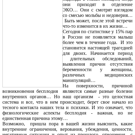
они приходят в отделение
ЭКО… Они с смотрят взглядом
со смесью мольбы и недоверия…
Быть может, после этой встречи
что-то изменится в их жизни…
Сегодня по статистике у 15% пар
в России не появляется малыш
более чем в течение года. И это
становится настоящей трагедией
для двоих. Начинается период
длительных обследований,
выявления причин отсутствия
беременности у женщины,
различных медицинских
манипуляций…
На поверхности, причиной
возникновения бесплодия являются самые разные болезни
внутренних органов… Но наш организм - это целостная
система и все, что в нем происходит, берет свое начало из
тесного контакта наших тела и психики. И это означает, что
физиологические аспекты бесплодия - важная, но не
единственная причина этому…
Возможно, пришла пора в вашей жизни выяснить, какие
внутренние ограничения, верования, убеждения, ценности,
негативные ситуации и опыт из прошлого, отношения с