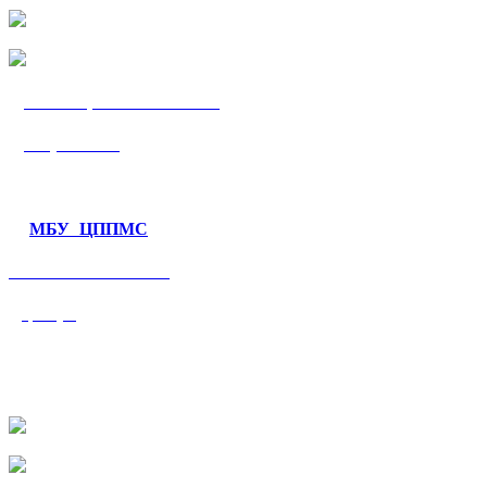
МБУ «ЦППМС
«Гармония»
МБУ ЦППМС
«Валеологический
центр»