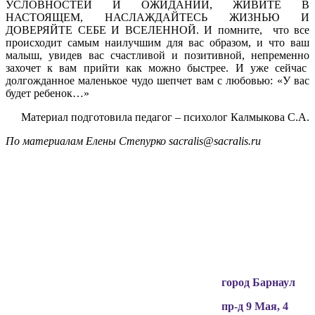
УСЛОВНОСТЕЙ И ОЖИДАНИЙ, ЖИВИТЕ В
НАСТОЯЩЕМ, НАСЛАЖДАЙТЕСЬ ЖИЗНЬЮ И
ДОВЕРЯЙТЕ СЕБЕ И ВСЕЛЕННОЙ. И помните, что все
происходит самым наилучшим для вас образом, и что ваш
малыш, увидев вас счастливой и позитивной, непременно
захочет к вам прийти как можно быстрее. И уже сейчас
долгожданное маленькое чудо шепчет вам с любовью: «У вас
будет ребенок…»
Материал подготовила педагог – психолог Калмыкова С.А.
По материалам Елены Степурко sacralis@sacralis.ru
Вся информация, содержащая персональные
данные, опубликована на сайте с письменного
разрешения граждан
(обучающихся, их родителей, педагогов и т.д.),
чьи персональные данные содержатся в
информационных материалах.
город Барнаул
пр-д 9 Мая, 4