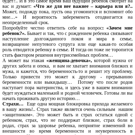
будет?.. И в это самое время ваш будущий ребенок смотрит на
вас и думает:
«Что же для нее важнее – карьера или я?..
Может, подожду пока, пусть она угомонится и вспомнит обо
мне…» И вероятность забеременеть отодвигается на
неопределенный срок.
Попробуйте честно ответить себе на вопрос
: «Зачем мне
ребенок?».
Бывает и так, что с рождением ребенка связывают
наступление долгожданного покоя и мира в семье,
возвращение непутевого супруга или еще какая-то особая
роль отводится ребенку в семье. И тогда он тоже не торопится
стать фактором решения внутрисемейных проблем…
А может вы этакая
«женщина-девочка»,
которой нужна от
других забота и опека, и вам не хватает внимания близких и
мужа, и кажется, что беременность-то и решит эту проблему.
Только привести это может к другому - прерыванию
беременности или выкидышу… Потому что после родов
наступает пора материнства, и здесь уже в вашем внимании
будет нуждаться маленький и родной человечек. Готовы ли вы
начать проживать другую историю…
Страхи…
Еще одна мощная блокировка прихода желаемого
в вашу жизнь!.. Страх также является очень сильным нашим
«защитником». Это может быть и страх остаться одной с
ребенком, страх, что не поддержат близкие, страх боли в
родах, страх за здоровье ребенка, неприятие изменений во
внешности во время беременности и неуверенность в