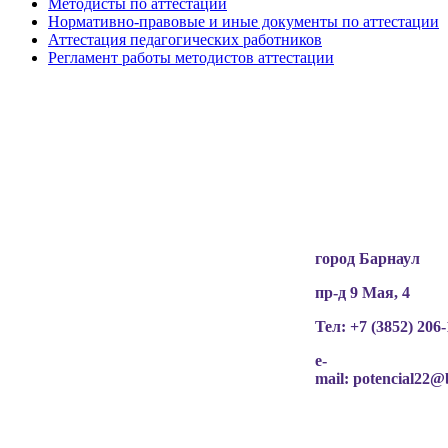
Методисты по аттестации
Нормативно-правовые и иные документы по аттестации
Аттестация педагогических работников
Регламент работы методистов аттестации
Вся информация, содержащая персональные
данные, опубликована на сайте с письменного
разрешения граждан
(обучающихся, их родителей, педагогов и т.д.),
чьи персональные данные содержатся в
информационных материалах.
город Барнаул
пр-д 9 Мая, 4
Тел: +7 (3852)
206-
e-
mail:
potencial22@