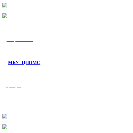
МБУ «ЦППМС
«Гармония»
МБУ ЦППМС
«Валеологический
центр»