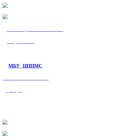
МБУ «ЦППМС
«Гармония»
МБУ ЦППМС
«Валеологический
центр»