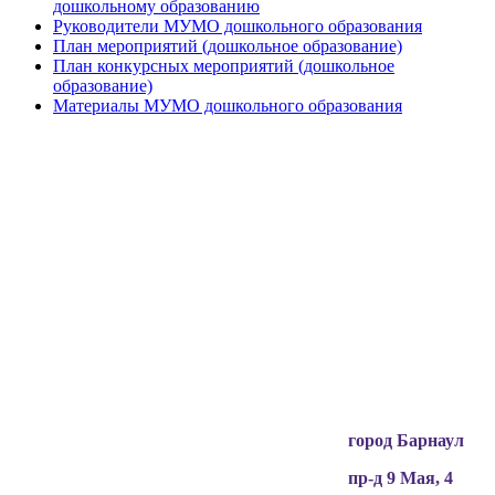
дошкольному образованию
Руководители МУМО дошкольного образования
План мероприятий (дошкольное образование)
План конкурсных мероприятий (дошкольное
образование)
Материалы МУМО дошкольного образования
Вся информация, содержащая персональные
данные, опубликована на сайте с письменного
разрешения граждан
(обучающихся, их родителей, педагогов и т.д.),
чьи персональные данные содержатся в
информационных материалах.
город Барнаул
пр-д 9 Мая, 4