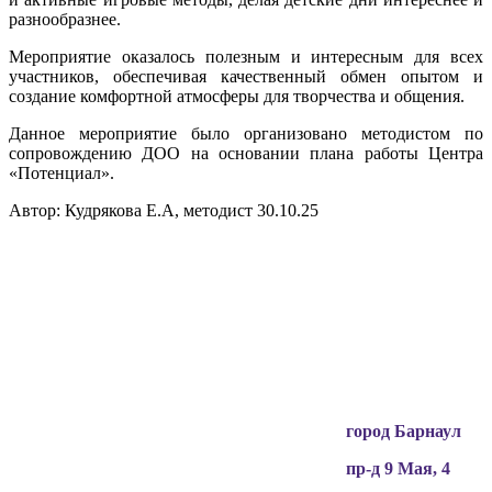
разнообразнее.
Мероприятие оказалось полезным и интересным для всех
участников, обеспечивая качественный обмен опытом и
создание комфортной атмосферы для творчества и общения.
Данное мероприятие было организовано методистом по
сопровождению ДОО на основании плана работы Центра
«Потенциал».
Автор: Кудрякова Е.А, методист 30.10.25
Вся информация, содержащая персональные
данные, опубликована на сайте с письменного
разрешения граждан
(обучающихся, их родителей, педагогов и т.д.),
чьи персональные данные содержатся в
информационных материалах.
город Барнаул
пр-д 9 Мая, 4