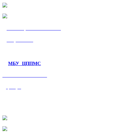
МБУ «ЦППМС
«Гармония»
МБУ ЦППМС
«Валеологический
центр»