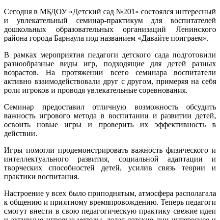
Сегодня в МБДОУ «Детский сад №201» состоялся интересный
и увлекательный семинар-практикум для воспитателей
дошкольных образовательных организаций Ленинского
района города Барнаула под названием «Давайте поиграем».
В рамках мероприятия педагоги детского сада подготовили
разнообразные виды игр, подходящие для детей разных
возрастов. На протяжении всего семинара воспитатели
активно взаимодействовали друг с другом, примеряя на себя
роли игроков и проводя увлекательные соревнования.
Семинар предоставил отличную возможность обсудить
важность игрового метода в воспитании и развитии детей,
освоить новые игры и проверить их эффективность в
действии.
Игры помогли продемонстрировать важность физического и
интеллектуального развития, социальной адаптации и
творческих способностей детей, усилив связь теории и
практики воспитания.
Настроение у всех было приподнятым, атмосфера располагала
к общению и приятному времяпровождению. Теперь педагоги
смогут внести в свою педагогическую практику свежие идеи
и активные игровые методы, делая детские дни интереснее и