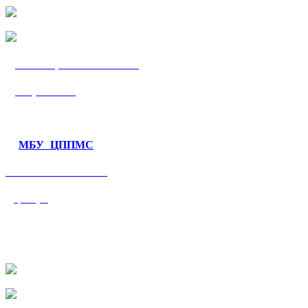
МБУ «ЦППМС
«Гармония»
МБУ ЦППМС
«Валеологический
центр»