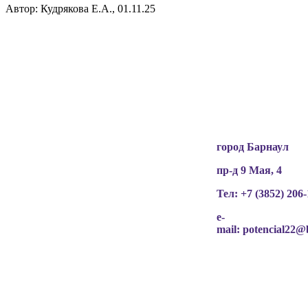
Автор: Кудрякова Е.А., 01.11.25
Вся информация, содержащая персональные
данные, опубликована на сайте с письменного
разрешения граждан
(обучающихся, их родителей, педагогов и т.д.),
чьи персональные данные содержатся в
информационных материалах.
город Барнаул
пр-д 9 Мая, 4
Тел: +7 (3852)
206-
e-
mail:
potencial22@