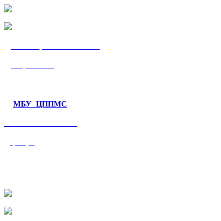
МБУ «ЦППМС
«Гармония»
МБУ ЦППМС
«Валеологический
центр»