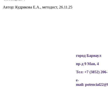
Автор: Кудрякова Е.А., методист, 26.11.25
Вся информация, содержащая персональные
данные, опубликована на сайте с письменного
разрешения граждан
(обучающихся, их родителей, педагогов и т.д.),
чьи персональные данные содержатся в
информационных материалах.
город Барнаул
пр-д 9 Мая, 4
Тел: +7 (3852)
206-
e-
mail:
potencial22@