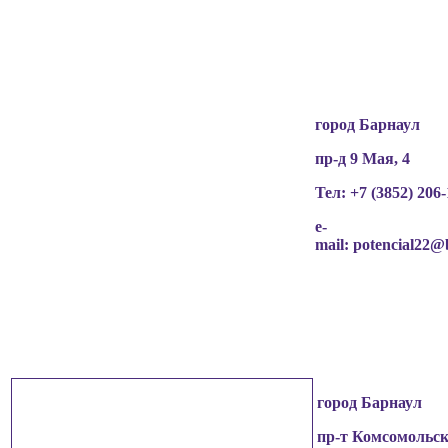
разрешения граждан
(обучающихся, их родителей, педагогов и т.д.),
чьи персональные данные содержатся в
информационных материалах.
город Барнаул
пр-д 9 Мая, 4
Тел: +7 (3852)
206-
e-
mail:
potencial22@
город Барнаул
пр-т Комсомольск