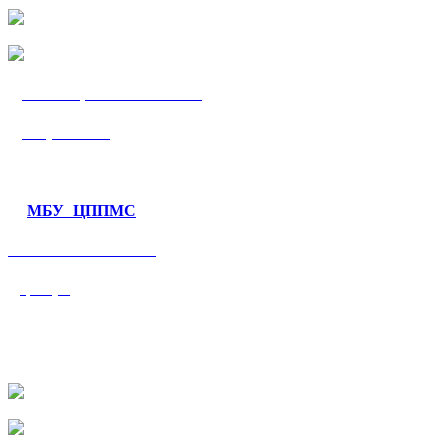
МБУ «ЦППМС
«Гармония»
МБУ ЦППМС
«Валеологический
центр»