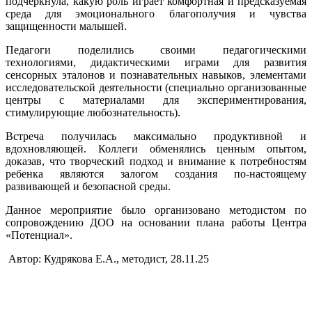
подчеркнула, какую роль играет комфортная и предсказуемая
среда для эмоционального благополучия и чувства
защищенности малышей.
Педагоги поделились своими педагогическими
технологиями, дидактическими играми для развития
сенсорных эталонов и познавательных навыков, элементами
исследовательской деятельности (специально организованные
центры с материалами для экспериментирования,
стимулирующие любознательность).
Встреча получилась максимально продуктивной и
вдохновляющей. Коллеги обменялись ценным опытом,
доказав, что творческий подход и внимание к потребностям
ребенка являются залогом создания по-настоящему
развивающей и безопасной среды.
Данное мероприятие было организовано методистом по
сопровождению ДОО на основании плана работы Центра
«Потенциал».
Автор: Кудрякова Е.А., методист, 28.11.25
Вся информация, содержащая персональные
данные, опубликована на сайте с письменного