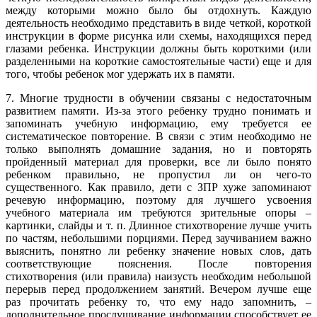
между которыми можно было бы отдохнуть. Каждую
деятельность необходимо представить в виде четкой, короткой
инструкции в форме рисунка или схемы, находящихся перед
глазами ребенка. Инструкции должны быть короткими (или
разделенными на короткие самостоятельные части) еще и для
того, чтобы ребенок мог удержать их в памяти.
7. Многие трудности в обучении связаны с недостаточным
развитием памяти. Из-за этого ребенку трудно понимать и
запоминать учебную информацию, ему требуется ее
систематическое повторение. В связи с этим необходимо не
только выполнять домашние задания, но и повторять
пройденный материал для проверки, все ли было понято
ребенком правильно, не пропустил ли он чего-то
существенного. Как правило, дети с ЗПР хуже запоминают
речевую информацию, поэтому для лучшего усвоения
учебного материала им требуются зрительные опоры –
картинки, слайды и т. п. Длинное стихотворение лучше учить
по частям, небольшими порциями. Перед заучиванием важно
выяснить, понятно ли ребенку значение новых слов, дать
соответствующие пояснения. После повторения
стихотворения (или правила) наизусть необходим небольшой
перерыв перед продолжением занятий. Вечером лучше еще
раз прочитать ребенку то, что ему надо запомнить, –
дополнительное прослушивание информации способствует ее