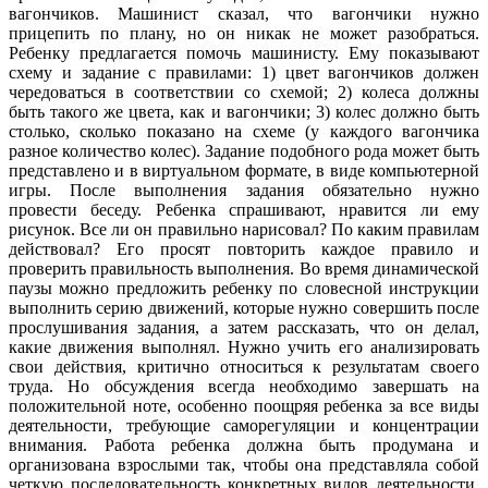
вагончиков. Машинист сказал, что вагончики нужно
прицепить по плану, но он никак не может разобраться.
Ребенку предлагается помочь машинисту. Ему показывают
схему и задание с правилами: 1) цвет вагончиков должен
чередоваться в соответствии со схемой; 2) колеса должны
быть такого же цвета, как и вагончики; 3) колес должно быть
столько, сколько показано на схеме (у каждого вагончика
разное количество колес). Задание подобного рода может быть
представлено и в виртуальном формате, в виде компьютерной
игры. После выполнения задания обязательно нужно
провести беседу. Ребенка спрашивают, нравится ли ему
рисунок. Все ли он правильно нарисовал? По каким правилам
действовал? Его просят повторить каждое правило и
проверить правильность выполнения. Во время динамической
паузы можно предложить ребенку по словесной инструкции
выполнить серию движений, которые нужно совершить после
прослушивания задания, а затем рассказать, что он делал,
какие движения выполнял. Нужно учить его анализировать
свои действия, критично относиться к результатам своего
труда. Но обсуждения всегда необходимо завершать на
положительной ноте, особенно поощряя ребенка за все виды
деятельности, требующие саморегуляции и концентрации
внимания. Работа ребенка должна быть продумана и
организована взрослыми так, чтобы она представляла собой
четкую последовательность конкретных видов деятельности,