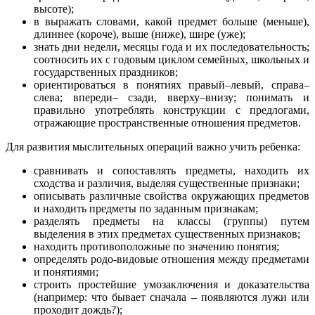
высоте);
в выражать словами, какой предмет больше (меньше),
длиннее (короче), выше (ниже), шире (уже);
знать дни недели, месяцы года и их последовательность;
соотносить их с годовым циклом семейных, школьных и
государственных праздников;
ориентироваться в понятиях правый–левый, справа–
слева; впереди– сзади, вверху–внизу; понимать и
правильно употреблять конструкции с предлогами,
отражающие пространственные отношения предметов.
Для развития мыслительных операций важно учить ребенка:
сравнивать и сопоставлять предметы, находить их
сходства и различия, выделяя существенные признаки;
описывать различные свойства окружающих предметов
и находить предметы по заданным признакам;
разделять предметы на классы (группы) путем
выделения в этих предметах существенных признаков;
находить противоположные по значению понятия;
определять родо-видовые отношения между предметами
и понятиями;
строить простейшие умозаключения и доказательства
(например: что бывает сначала – появляются лужи или
проходит дождь?);