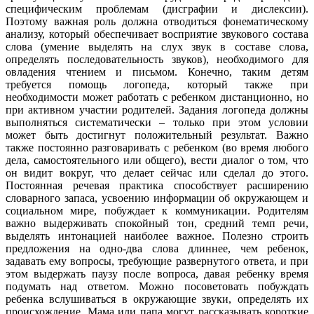
специфическим проблемам (дисграфии и дислексии).
Поэтому важная роль должна отводиться фонематическому
анализу, который обеспечивает восприятие звукового состава
слова (умение выделять на слух звук в составе слова,
определять последовательность звуков), необходимого для
овладения чтением и письмом. Конечно, таким детям
требуется помощь логопеда, который также при
необходимости может работать с ребенком дистанционно, но
при активном участии родителей. Задания логопеда должны
выполняться систематически – только при этом условии
может быть достигнут положительный результат. Важно
также постоянно разговаривать с ребенком (во время любого
дела, самостоятельного или общего), вести диалог о том, что
он видит вокруг, что делает сейчас или сделал до этого.
Постоянная речевая практика способствует расширению
словарного запаса, усвоению информации об окружающем и
социальном мире, побуждает к коммуникации. Родителям
важно выдерживать спокойный тон, средний темп речи,
выделять интонацией наиболее важное. Полезно строить
предложения на одно-два слова длиннее, чем ребенок,
задавать ему вопросы, требующие развернутого ответа, и при
этом выдержать паузу после вопроса, давая ребенку время
подумать над ответом. Можно посоветовать побуждать
ребенка вслушиваться в окружающие звуки, определять их
происхождение. Мама или папа могут рассказывать короткие