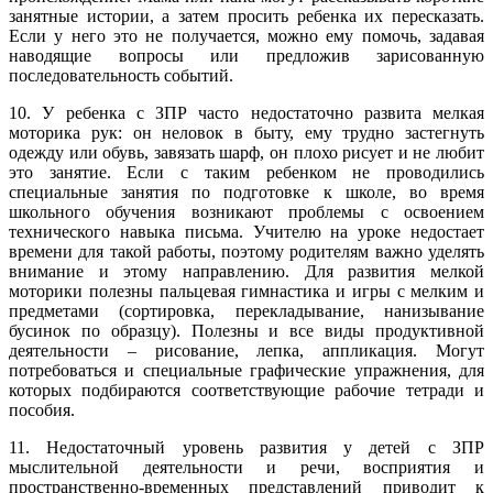
занятные истории, а затем просить ребенка их пересказать.
Если у него это не получается, можно ему помочь, задавая
наводящие вопросы или предложив зарисованную
последовательность событий.
10. У ребенка с ЗПР часто недостаточно развита мелкая
моторика рук: он неловок в быту, ему трудно застегнуть
одежду или обувь, завязать шарф, он плохо рисует и не любит
это занятие. Если с таким ребенком не проводились
специальные занятия по подготовке к школе, во время
школьного обучения возникают проблемы с освоением
технического навыка письма. Учителю на уроке недостает
времени для такой работы, поэтому родителям важно уделять
внимание и этому направлению. Для развития мелкой
моторики полезны пальцевая гимнастика и игры с мелким и
предметами (сортировка, перекладывание, нанизывание
бусинок по образцу). Полезны и все виды продуктивной
деятельности – рисование, лепка, аппликация. Могут
потребоваться и специальные графические упражнения, для
которых подбираются соответствующие рабочие тетради и
пособия.
11. Недостаточный уровень развития у детей с ЗПР
мыслительной деятельности и речи, восприятия и
пространственно-временных представлений приводит к