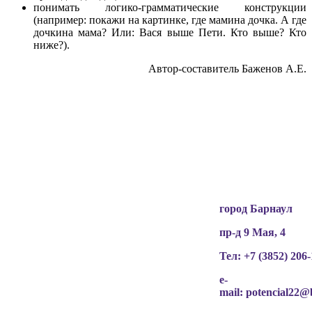
понимать логико-грамматические конструкции
(например: покажи на картинке, где мамина дочка. А где
дочкина мама? Или: Вася выше Пети. Кто выше? Кто
ниже?).
Автор-составитель Баженов А.Е.
Вся информация, содержащая персональные
данные, опубликована на сайте с письменного
разрешения граждан
(обучающихся, их родителей, педагогов и т.д.),
чьи персональные данные содержатся в
информационных материалах.
город Барнаул
пр-д 9 Мая, 4
Тел: +7 (3852)
206-
e-
mail:
potencial22@