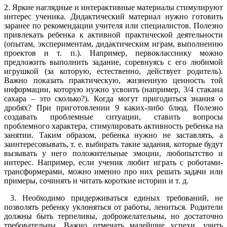
2. Яркие наглядные и интерактивные материалы стимулируют
интерес ученика. Дидактический материал нужно готовить
заранее по рекомендации учителя или специалистов. Полезно
привлекать ребенка к активной практической деятельности
(опытам, экспериментам, дидактическим играм, выполнению
проектов и т. п.). Например, первокласснику можно
предложить выполнить задание, соревнуясь с его любимой
игрушкой (за которую, естественно, действует родитель).
Важно показать практическую, жизненную ценность той
информации, которую нужно усвоить (например, 3/4 стакана
сахара – это сколько?). Когда могут пригодиться знания о
дробях? При приготовлении 9 каких-либо блюд. Полезно
создавать проблемные ситуации, ставить вопросы
проблемного характера, стимулировать активность ребенка на
занятии. Таким образом, ребенка нужно не заставлять, а
заинтересовывать, т. е. выбирать такие задания, которые будут
вызывать у него положительные эмоции, любопытство и
интерес. Например, если ученик любит играть с роботами-
трансформерами, можно именно про них решать задачи или
примеры, сочинять и читать короткие истории и т. д.
3. Необходимо придерживаться единых требований, не
позволять ребенку уклоняться от работы, лениться. Родители
должны быть терпеливы, доброжелательны, но достаточно
требовательны. Важно отмечать малейшие успехи, учить