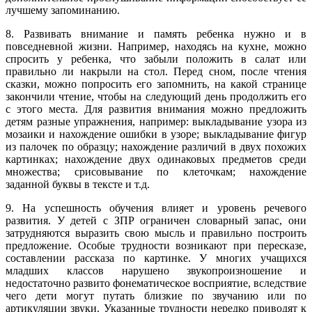
лучшему запоминанию.
8. Развивать внимание и память ребенка нужно и в
повседневной жизни. Например, находясь на кухне, можно
спросить у ребенка, что забыли положить в салат или
правильно ли накрыли на стол. Перед сном, после чтения
сказки, можно попросить его запомнить, на какой странице
закончили чтение, чтобы на следующий день продолжить его
с этого места. Для развития внимания можно предложить
детям разные упражнения, например: выкладывание узора из
мозаики и нахождение ошибки в узоре; выкладывание фигур
из палочек по образцу; нахождение различий в двух похожих
картинках; нахождение двух одинаковых предметов среди
множества; срисовывание по клеточкам; нахождение
заданной буквы в тексте и т.д.
9. На успешность обучения влияет и уровень речевого
развития. У детей с ЗПР ограничен словарный запас, они
затрудняются выразить свою мысль и правильно построить
предложение. Особые трудности возникают при пересказе,
составлении рассказа по картинке. У многих учащихся
младших классов нарушено звукопроизношение и
недостаточно развито фонематическое восприятие, вследствие
чего дети могут путать близкие по звучанию или по
артикуляции звуки. Указанные трудности нередко приводят к