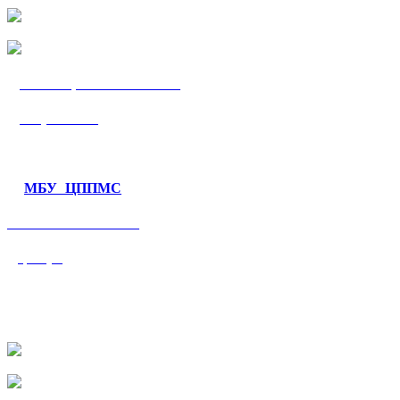
МБУ «ЦППМС
«Гармония»
МБУ ЦППМС
«Валеологический
центр»