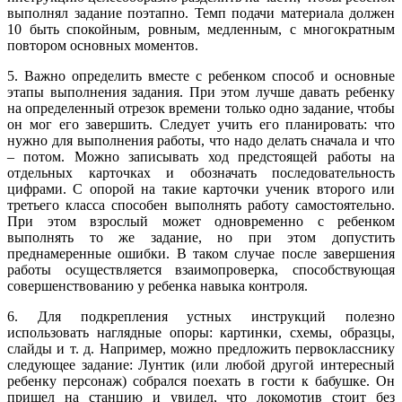
выполнял задание поэтапно. Темп подачи материала должен
10 быть спокойным, ровным, медленным, с многократным
повтором основных моментов.
5. Важно определить вместе с ребенком способ и основные
этапы выполнения задания. При этом лучше давать ребенку
на определенный отрезок времени только одно задание, чтобы
он мог его завершить. Следует учить его планировать: что
нужно для выполнения работы, что надо делать сначала и что
– потом. Можно записывать ход предстоящей работы на
отдельных карточках и обозначать последовательность
цифрами. С опорой на такие карточки ученик второго или
третьего класса способен выполнять работу самостоятельно.
При этом взрослый может одновременно с ребенком
выполнять то же задание, но при этом допустить
преднамеренные ошибки. В таком случае после завершения
работы осуществляется взаимопроверка, способствующая
совершенствованию у ребенка навыка контроля.
6. Для подкрепления устных инструкций полезно
использовать наглядные опоры: картинки, схемы, образцы,
слайды и т. д. Например, можно предложить первокласснику
следующее задание: Лунтик (или любой другой интересный
ребенку персонаж) собрался поехать в гости к бабушке. Он
пришел на станцию и увидел, что локомотив стоит без