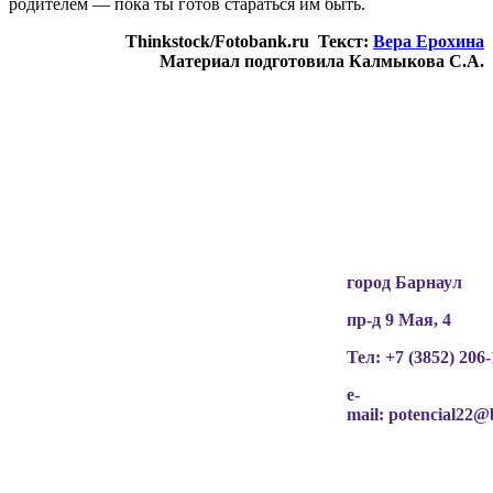
родителем — пока ты готов стараться им быть.
Thinkstock/Fotobank.ru Текст:
Вера Ерохина
Материал подготовила Калмыкова С.А.
Вся информация, содержащая персональные
данные, опубликована на сайте с письменного
разрешения граждан
(обучающихся, их родителей, педагогов и т.д.),
чьи персональные данные содержатся в
информационных материалах.
город Барнаул
пр-д 9 Мая, 4
Тел: +7 (3852)
206-
e-
mail:
potencial22@