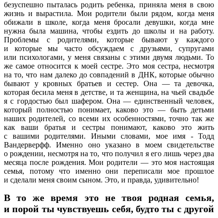
безуспешно пыталась родить ребенка, приняла меня в свою
жизнь и вырастила. Мои родители были рядом, когда меня
обижали в школе, когда меня бросали девушки, когда мне
нужна была машина, чтобы ездить до школы и на работу.
Проблемы с родителями, которые бывают у каждого
и которые мы часто обсуждаем с друзьями, супругами
или психологами, у меня связаны с этими двумя людьми. То
же самое относится к моей сестре. Это моя сестра, несмотря
на то, что нам далеко до совпадений в ДНК, которые обычно
бывают у кровных братьев и сестер. Она — та девочка,
которая бесила меня в детстве, и та женщина, на чьей свадьбе
я с гордостью был шафером. Она — единственный человек,
который полностью понимает, каково это — быть детьми
наших родителей, со всеми их особенностями, точно так же
как ваши братья и сестры понимают, каково это жить
с вашими родителями. Иными словами, мое имя - Тодд
Вандерверфф. Именно оно указано в моем свидетельстве
о рождении, несмотря на то, что получил я его лишь через два
месяца после рождения. Мои родители — это моя настоящая
семья, потому что именно они переписали мое прошлое
и сделали меня своим сыном. Это, и правда, удивительно!
В то же время это не твоя родная семья,
и порой ты чувствуешь себя, будто ты с другой