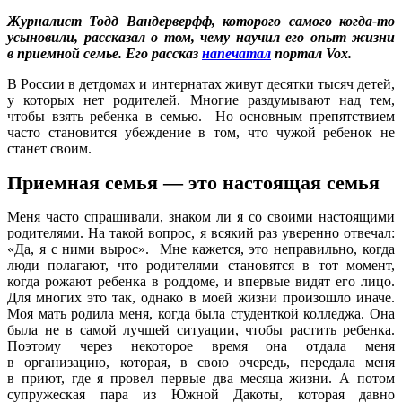
Журналист Тодд Вандерверфф, которого самого когда-то
усыновили, рассказал о том, чему научил его опыт жизни
в приемной семье. Его рассказ
напечатал
портал Vox.
В России в детдомах и интернатах живут десятки тысяч детей,
у которых нет родителей. Многие раздумывают над тем,
чтобы взять ребенка в семью. Но основным препятствием
часто становится убеждение в том, что чужой ребенок не
станет своим.
Приемная семья — это настоящая семья
Меня часто спрашивали, знаком ли я со своими настоящими
родителями. На такой вопрос, я всякий раз уверенно отвечал:
«Да, я с ними вырос». Мне кажется, это неправильно, когда
люди полагают, что родителями становятся в тот момент,
когда рожают ребенка в роддоме, и впервые видят его лицо.
Для многих это так, однако в моей жизни произошло иначе.
Моя мать родила меня, когда была студенткой колледжа. Она
была не в самой лучшей ситуации, чтобы растить ребенка.
Поэтому через некоторое время она отдала меня
в организацию, которая, в свою очередь, передала меня
в приют, где я провел первые два месяца жизни. А потом
супружеская пара из Южной Дакоты, которая давно