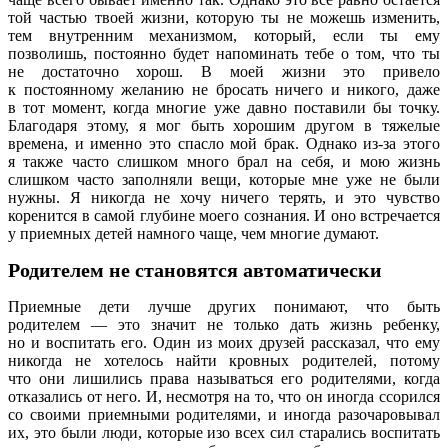
той частью твоей жизни, которую ты не можешь изменить,
тем внутренним механизмом, который, если ты ему
позволишь, постоянно будет напоминать тебе о том, что ты
не достаточно хорош. В моей жизни это привело
к постоянному желанию не бросать ничего и никого, даже
в тот момент, когда многие уже давно поставили бы точку.
Благодаря этому, я мог быть хорошим другом в тяжелые
времена, и именно это спасло мой брак. Однако из-за этого
я также часто слишком много брал на себя, и мою жизнь
слишком часто заполняли вещи, которые мне уже не были
нужны. Я никогда не хочу ничего терять, и это чувство
коренится в самой глубине моего сознания. И оно встречается
у приемных детей намного чаще, чем многие думают.
Родителем не становятся автоматически
Приемные дети лучше других понимают, что быть
родителем — это значит не только дать жизнь ребенку,
но и воспитать его. Один из моих друзей рассказал, что ему
никогда не хотелось найти кровных родителей, потому
что они лишились права называться его родителями, когда
отказались от него. И, несмотря на то, что он иногда ссорился
со своими приемными родителями, и иногда разочаровывал
их, это были люди, которые изо всех сил старались воспитать