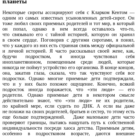
планеты
Некоторые сироты ассоциируют себя с Кларком Кентом —
одним из самых известных усыновленных детей-сирот. Он
тоже любил своих приемных родителей и тот мир, в который
он попал, однако в нем всегда оставалось что-то,
что связывало его с тайной историей, которую он хранил
в своем сердце. Поговорив с другими сиротами, я понял,
что у каждого из них есть странная связь между официальной
и личной историей. Я часто рассказывал своей жене, как,
будучи подростком, я иногда чувствовал себя
инопланетянином, помещенным среди людей, которые
никогда не поймут устройство его организма. В конце концов,
она, закатив глаза, сказала, что так чувствуют себя все
подростки. Однако многие приемные дети подтверждали,
что и у них было похожее ощущение. Конечно, всякий
подросток иногда поражается, что «эти люди» — его
родители. Однако приемные дети в некотором смысле
действительно знают, что «эти люди» не их родители,
по крайней мере, если судить по ДНК. А если вы даже
не похожи на своих родителей, братьев и сестер, то этому есть
еще больше подтверждений. Даже маленькие дети часто
проверяют границы, пытаясь нащупать путь к собственной
индивидуальности посреди хаоса детства. Приемным детям,
особенно в подростковом возрасте, даются внешние