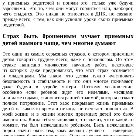
у приемных родителей и поняли это, только уже будучи
взрослыми. Это то, чем они могут гордиться или, наоборот,
чего стыдятся. Это никак не относится к ДНК, но связано,
прежде всего, с тем, как они усвоили уроки своих приемных
родителей.
Страх быть брошенным мучает приемных
детей намного чаще, чем многие думают
Это один из самых серьезных страхов, о котором приемным
детям говорить труднее всего, даже с психологом. Об этом
страхе написано множество научных работ, некоторые
из которых даже предполагают, что этот страх осознается
и младенцами. Мы знаем, что детям нужно чувствовать
безопасность и стабильность и что они многое понимают,
даже будучи в утробе матери. Поэтому усыновление,
особенно если ребенок ждет его неделями, месяцами
или даже годами, становится ранней травмой, которая создает
полное потрясение. Этот хаос покрывает жизнь приемных
детей на какое-то время и никогда не исчезает полностью. В
моей жизни и в жизни многих приемных детей это было
именно так. Когда тебя усыновляют, это значит, что в какой-то
момент, ты был нежеланным ребенком. Быть нежеланным
порой значит быть тем, кому желали лучшего — наверное,
чаще всего бывает именно так. Однако это все равно остается