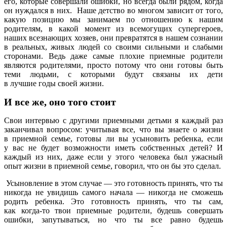
его, которые совершали ошибки, но всегда были рядом, когда
он нуждался в них. Наше детство во многом зависит от того,
какую позицию мы занимаем по отношению к нашим
родителям, в какой момент из всемогущих супергероев,
наших всезнающих хозяев, они превратятся в нашем сознании
в реальных, живых людей со своими сильными и слабыми
сторонами. Ведь даже самые плохие приемные родители
являются родителями, просто потому что они готовы быть
теми людьми, с которыми будут связаны их дети
в лучшие годы своей жизни.
И все же, оно того стоит
Свои интервью с другими приемными детьми я каждый раз
заканчивал вопросом: учитывая все, что вы знаете о жизни
в приемной семье, готовы ли вы усыновить ребенка, если
у вас не будет возможности иметь собственных детей? И
каждый из них, даже если у этого человека был ужасный
опыт жизни в приемной семье, говорил, что он бы это сделал.
Усыновление в этом случае — это готовность принять, что ты
никогда не увидишь самого начала — никогда не сможешь
родить ребенка. Это готовность принять, что ты сам,
как когда-то твои приемные родители, будешь совершать
ошибки, запутываться, но что ты все равно будешь