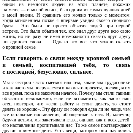
одной из немногих людей на этой планете, похожих
на меня, — и мы обнялись, был одним из самых лучших дней
в моей жизни. И сравнить его можно только с моментом,
когда мгновением позже я впервые увидел своего сводного
брата. Это были не просто объятия людей при первой
встрече. Это были объятия тех, кто знал друг друга всю свою
жизнь, но ни разу не имел возможности сказать друг другу
ни единого слова. Однако это все, что можно сказать
о кровной семье
Если говорить о связи между кровной семьей
и семьей, воспитавшей тебя, то связь
с последней, безусловно, сильнее.
Мы с сестрой часто смеемся над тем, какие мы трудоголики
и как часто мы погружаемся в какие-то проекты, посвящая им
все время, пока не закончим начатое. Почему мы стали такими
объяснить невозможно, если не вспомнить, как часто наш
отец повторял, что «если работу и стоит делать, то стоит
делать ее хорошо». Эту фразу он говорил едва ли не чаще, чем
все остальные наставления, обращенные к нам. И, конечно,
будучи детьми, мы закатывали глаза, однако, как и всех детей,
его наставления пропитывали нас. То же самое подтверждают
другие приемные дети. Есть вещи, которым они научились