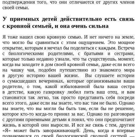
подтверждения того, что они отличаются от других членов
своей семьи.
У приемных детей действительно есть связь
с кровной семьей, и она очень сильна
Я тоже нашел свою кровную семью. И нет ничего на земле,
что могло бы сравниться с этим ощущением. Это мощное
открытие, которым я мечтал бы поделиться с каждым. Встреча
с биологическими родителями, с братьями и сестрами,
которые только недавно узнали, что ты существуешь, момент,
когда вы заходите в дом своей кровной семьи, даже если всего
на чашку чая, подобен путешествию из знакомого мира
в другую историю вашей жизни. Вы слушаете истории
о сумасшедших вечеринках, которые организовывали ваши
родители, о том, какой избалованной была ваша сестра
в детстве, какую газировку любил пить ваш отец, и вам
становится так легко, так просто представить себя посреди
всего этого, даже если вы знаете, что вас там не было. Однако
вы знаете, что вы могли бы быть там, если бы не решение,
которое кто-то когда-то принял за вас. Однако по разговорам
с другими приемными детьми я понял, что они предпочитают
жизнь, в которой они выросли. И все же связь с тем, другим
«Я» может быть завораживающей. День, когда я впервые
познакомился со своей биологической сводной сестрой —