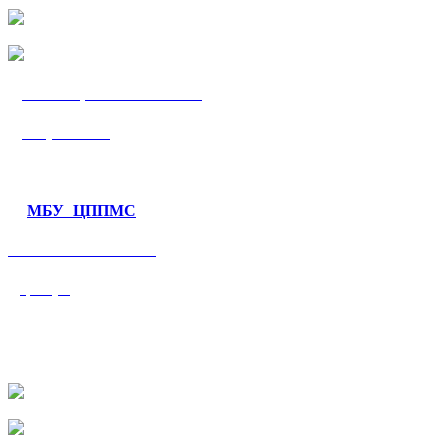
МБУ «ЦППМС
«Гармония»
МБУ ЦППМС
«Валеологический
центр»