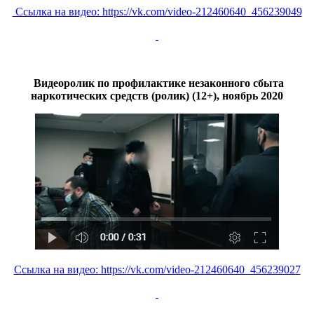
Ссылка на видео: https://vk.com/video-212460640_456239049
Видеоролик по профилактике незаконного сбыта
наркотических средств (ролик) (12+), ноябрь 2020
Ссылка на видео: https://vk.com/video-212460640_456239027