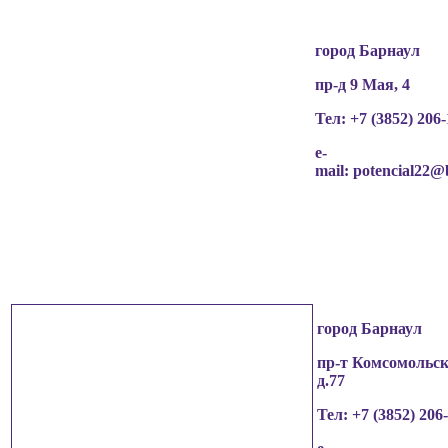
город Барнаул
пр-д 9 Мая, 4
Тел: +7 (3852)
206-
e-
mail:
potencial22@
город Барнаул
пр-т Комсомольск
д.77
Тел: +7 (3852)
206