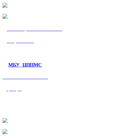
МБУ «ЦППМС
«Гармония»
МБУ ЦППМС
«Валеологический
центр»