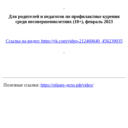
Для родителей и педагогов по профилактике курения
среди несовершеннолетних (18+), февраль 2023
Ссылка на видео:
https://vk.com/video-212460640_456239035
Полезные ссылки:
https://общее-дело.рф/video/
Вся информация, содержащая персональные
данные, опубликована на сайте с письменного
разрешения граждан
(обучающихся, их родителей, педагогов и т.д.),
чьи персональные данные содержатся в
информационных материалах.