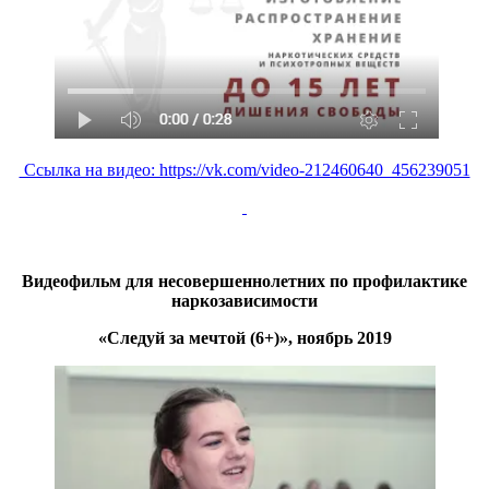
Ссылка на видео: https://vk.com/video-212460640_456239051
Видеофильм для несовершеннолетних по профилактике
наркозависимости
«Следуй за мечтой (6+)», ноябрь 2019