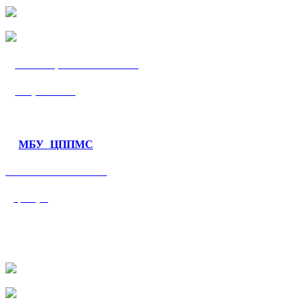
МБУ «ЦППМС
«Гармония»
МБУ ЦППМС
«Валеологический
центр»