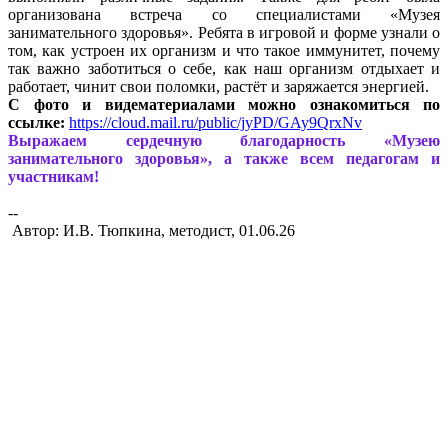
организована встреча со специалистами «Музея
занимательного здоровья». Ребята в игровой и форме узнали о
том, как устроен их организм и что такое иммунитет, почему
так важно заботиться о себе, как наш организм отдыхает и
работает, чинит свои поломки, растёт и заряжается энергией.
С фото и видематериалами можно ознакомиться по
ссылке:
https://cloud.mail.ru/public/jyPD/GAy9QrxNv
Выражаем сердечную благодарность «Музею
занимательного здоровья», а также всем педагогам и
участникам!
--
Автор: И.В. Тюпкина, методист, 01.06.26
Вся информация, содержащая персональные
данные, опубликована на сайте с письменного
разрешения граждан
(обучающихся, их родителей, педагогов и т.д.),
чьи персональные данные содержатся в
информационных материалах.