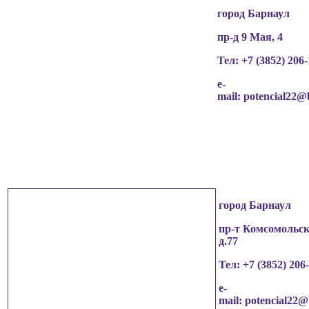
город Барнаул
пр-д 9 Мая, 4
Тел: +7 (3852)
206-
e-
mail:
potencial22@
город Барнаул
пр-т Комсомольск
д.77
Тел: +7 (3852)
206
e-
mail:
potencial22@