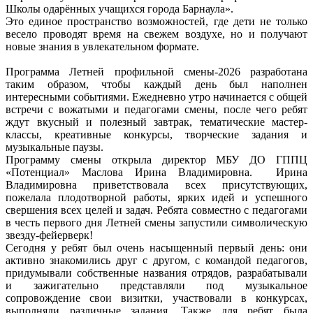
Школы одарённых учащихся города Барнаула».
Это единое пространство возможностей, где дети не только
весело проводят время на свежем воздухе, но и получают
новые знания в увлекательном формате.
Программа Летней профильной смены-2026 разработана
таким образом, чтобы каждый день был наполнен
интересными событиями. Ежедневно утро начинается с общей
встречи с вожатыми и педагогами смены, после чего ребят
ждут вкусный и полезный завтрак, тематические мастер-
классы, креативные конкурсы, творческие задания и
музыкальные паузы.
Программу смены открыла директор МБУ ДО ГППЦ
«Потенциал» Маслова Ирина Владимировна. Ирина
Владимировна приветствовала всех присутствующих,
пожелала плодотворной работы, ярких идей и успешного
свершения всех целей и задач. Ребята совместно с педагогами
в честь первого дня Летней смены запустили символическую
звезду-фейерверк!
Сегодня у ребят был очень насыщенный первый день: они
активно знакомились друг с другом, с командой педагогов,
придумывали собственные названия отрядов, разрабатывали
и зажигательно представляли под музыкальное
сопровождение свои визитки, участвовали в конкурсах,
выполняли различные задания. Также для ребят была