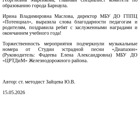
образованию города Барнаула.
Ирина Владимировна Маслова, директор МБУ ДО ГППЦ
«Потенциал», выразила слова благодарности педагогам и
родителям, поздравила ребят с заслуженными наградами и
окончанием учебного года!
Торжественность мероприятия подчеркнули музыкальные
номера от Студии эстрадной песни «Диапазон»
(Руководитель: Фадеева Елена Александровна) МБУ ДО
«ЦРТДиМ» Железнодорожного района.
Автор: ст. методист Зайцева Ю.В.
15.05.2026
Вся информация, содержащая персональные
данные, опубликована на сайте с письменного
разрешения граждан
(обучающихся, их родителей, педагогов и т.д.),
чьи персональные данные содержатся в
информационных материалах.