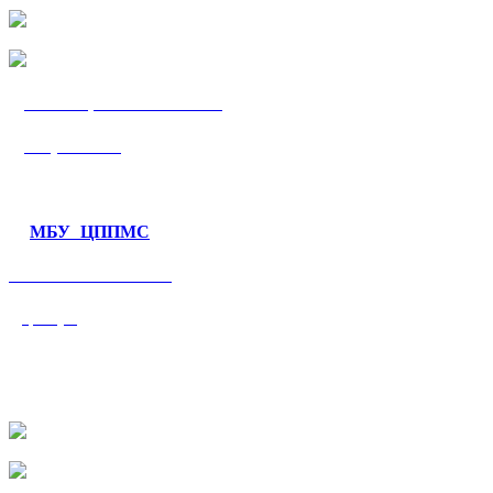
МБУ «ЦППМС
«Гармония»
МБУ ЦППМС
«Валеологический
центр»