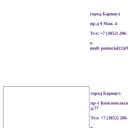
город Барнаул
пр-д 9 Мая, 4
Тел: +7 (3852)
206-
e-
mail:
potencial22@
город Барнаул
пр-т Комсомольск
д.77
Тел: +7 (3852)
206
e-