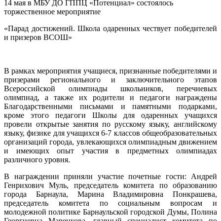
14 мая в МБУ ДО ГППЦ «Потенциал» состоялось
торжественное мероприятие
«Парад достижений. Школа одаренных чествует победителей
и призеров ВСОШ»
В рамках мероприятия учащиеся, признанные победителями и
призерами регионального и заключительного этапов
Всероссийской олимпиады школьников, перечневых
олимпиад, а также их родители и педагоги награждены
Благодарственными письмами и памятными подарками,
кроме этого педагоги Школы для одаренных учащихся
провели открытые занятия по русскому языку, английскому
языку, физике для учащихся 6-7 классов общеобразовательных
организаций города, увлекающихся олимпиадным движением
и имеющих опыт участия в предметных олимпиадах
различного уровня.
В награждении приняли участие почетные гости: Андрей
Генрихович Муль, председатель комитета по образованию
города Барнаула, Марина Владимировна Понкрашева,
председатель комитета по социальным вопросам и
молодежной политике Барнаульской городской Думы, Полина
Георгиевна Маренкова, главный специалист комитета по