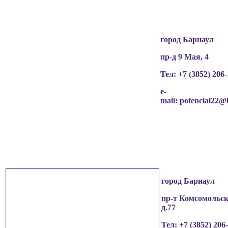
чьи персональные данные содержатся в
информационных материалах.
город Барнаул
пр-д 9 Мая, 4
Тел: +7 (3852)
206-
e-
mail:
potencial22@
город Барнаул
пр-т Комсомольск
д.77
Тел: +7 (3852)
206