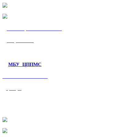
МБУ «ЦППМС
«Гармония»
МБУ ЦППМС
«Валеологический
центр»