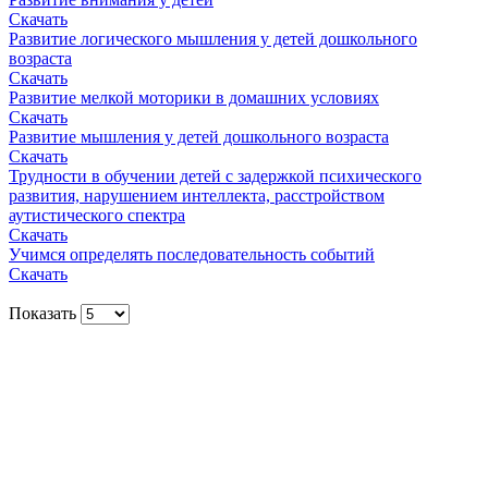
Скачать
Развитие логического мышления у детей дошкольного
возраста
Скачать
Развитие мелкой моторики в домашних условиях
Скачать
Развитие мышления у детей дошкольного возраста
Скачать
Трудности в обучении детей с задержкой психического
развития, нарушением интеллекта, расстройством
аутистического спектра
Скачать
Учимся определять последовательность событий
Скачать
Показать
Вся информация, содержащая персональные
данные, опубликована на сайте с письменного
разрешения граждан
(обучающихся, их родителей, педагогов и т.д.),