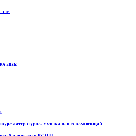
ваний
на-2026!
а
нкурс литературно- музыкальных композиций
ителей и призеров ВСОШ