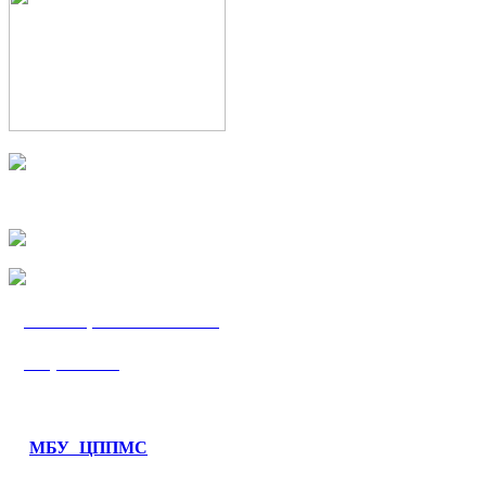
МБУ «ЦППМС
«Гармония»
МБУ ЦППМС