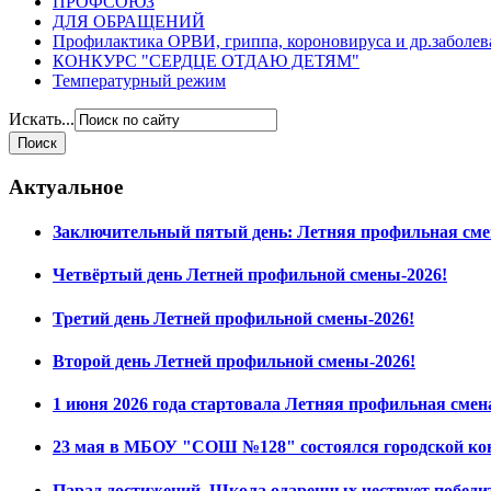
ПРОФСОЮЗ
ДЛЯ ОБРАЩЕНИЙ
Профилактика ОРВИ, гриппа, короновируса и др.заболе
КОНКУРС "СЕРДЦЕ ОТДАЮ ДЕТЯМ"
Температурный режим
Искать...
Актуальное
Заключительный пятый день: Летняя профильная сме
Четвёртый день Летней профильной смены-2026!
Третий день Летней профильной смены-2026!
Второй день Летней профильной смены-2026!
1 июня 2026 года стартовала Летняя профильная смен
23 мая в МБОУ "СОШ №128" состоялся городской ко
Парад достижений. Школа одаренных чествует побед