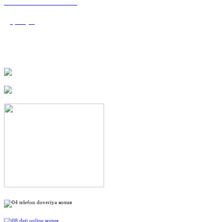
«Валеологический
центр»