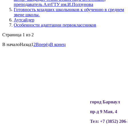
преподаватель АлтГТУ им.И.Ползунова
Готовность младших школьников к обучению в среднем
звене школы.
Аутсайдер
Особенности адаптации первоклассников
Страница 1 из 2
В начало
Назад
1
2
Вперёд
В конец
Вся информация, содержащая персональные
данные, опубликована на сайте с письменного
разрешения граждан
(обучающихся, их родителей, педагогов и т.д.),
чьи персональные данные содержатся в
информационных материалах.
город Барнаул
пр-д 9 Мая, 4
Тел: +7 (3852)
206-