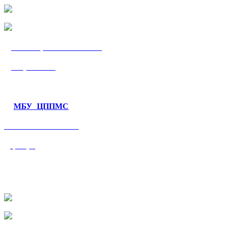
МБУ «ЦППМС
«Гармония»
МБУ ЦППМС
«Валеологический
центр»