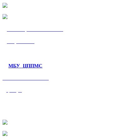
МБУ «ЦППМС
«Гармония»
МБУ ЦППМС
«Валеологический
центр»