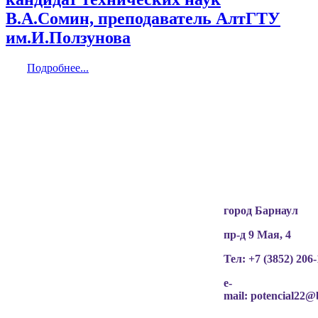
В.А.Сомин, преподаватель АлтГТУ
им.И.Ползунова
Подробнее...
Вся информация, содержащая персональные
данные, опубликована на сайте с письменного
разрешения граждан
(обучающихся, их родителей, педагогов и т.д.),
чьи персональные данные содержатся в
информационных материалах.
город Барнаул
пр-д 9 Мая, 4
Тел: +7 (3852)
206-
e-
mail:
potencial22@