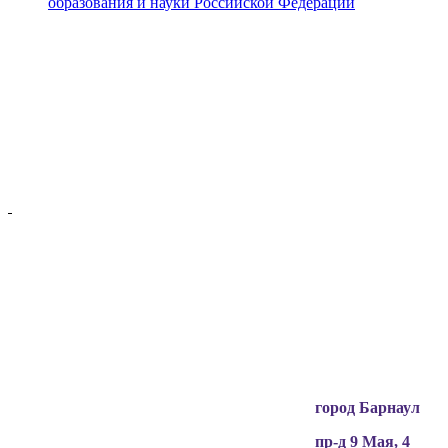
образования и науки Российской Федерации
Вся информация, содержащая персональные
данные, опубликована на сайте с письменного
разрешения граждан
(обучающихся, их родителей, педагогов и т.д.),
чьи персональные данные содержатся в
информационных материалах.
город Барнаул
пр-д 9 Мая, 4