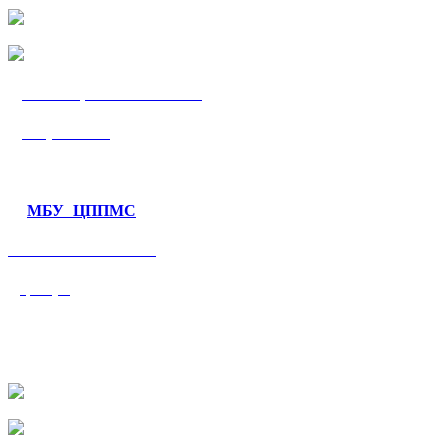
МБУ «ЦППМС
«Гармония»
МБУ ЦППМС
«Валеологический
центр»