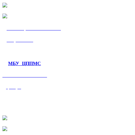
МБУ «ЦППМС
«Гармония»
МБУ ЦППМС
«Валеологический
центр»