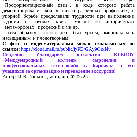
«Профориентационный квиз», в ходе которого ребята
демонстрировали свои знания о различных профессиях, в
упорной борьбе преодолевали трудности при выполнении
заданий в раундах квиза, узнали об исторических
«метаморфозах» профессий и мн.др.
Таким образом, второй день был ярким, эмоционально-
насыщенным, и плодотворным!
С фото и видеоматериалами можно ознакомиться по
ссылке:
https://cloud.mail.ru/public/jyPD/GAy9QrxNv
Сердечно благодарим коллектив КГБПОУ
«Международный колледж сыроделия и
профессиональных технологий» г. Барнаула и его
учащихся за организацию и проведение экскурсии!
Автор: И.В.Тюпкина, методист, 02.06.26
Вся информация, содержащая персональные
данные, опубликована на сайте с письменного
разрешения граждан
(обучающихся, их родителей, педагогов и т.д.),
чьи персональные данные содержатся в
информационных материалах.