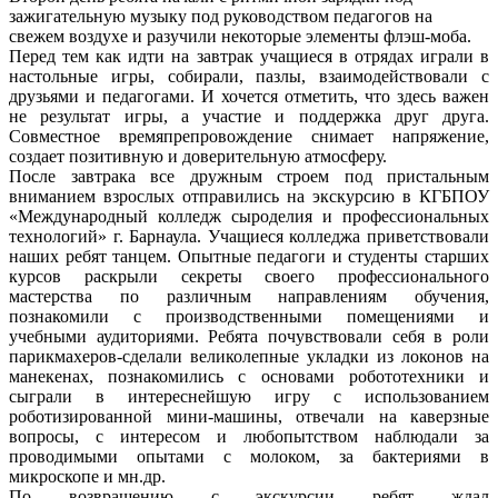
зажигательную музыку под руководством педагогов на
свежем воздухе и разучили некоторые элементы флэш-моба.
Перед тем как идти на завтрак учащиеся в отрядах играли в
настольные игры, собирали, пазлы, взаимодействовали с
друзьями и педагогами. И хочется отметить, что здесь важен
не результат игры, а участие и поддержка друг друга.
Совместное времяпрепровождение снимает напряжение,
создает позитивную и доверительную атмосферу.
После завтрака все дружным строем под пристальным
вниманием взрослых отправились на экскурсию в КГБПОУ
«Международный колледж сыроделия и профессиональных
технологий» г. Барнаула. Учащиеся колледжа приветствовали
наших ребят танцем. Опытные педагоги и студенты старших
курсов раскрыли секреты своего профессионального
мастерства по различным направлениям обучения,
познакомили с производственными помещениями и
учебными аудиториями. Ребята почувствовали себя в роли
парикмахеров-сделали великолепные укладки из локонов на
манекенах, познакомились с основами робототехники и
сыграли в интереснейшую игру с использованием
роботизированной мини-машины, отвечали на каверзные
вопросы, с интересом и любопытством наблюдали за
проводимыми опытами с молоком, за бактериями в
микроскопе и мн.др.
По возвращению с экскурсии ребят ждал