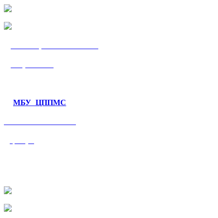
МБУ «ЦППМС
«Гармония»
МБУ ЦППМС
«Валеологический
центр»