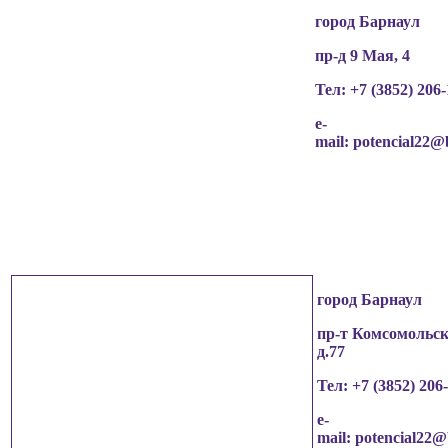
город Барнаул
пр-д 9 Мая, 4
Тел: +7 (3852)
206-
e-
mail:
potencial22@
город Барнаул
пр-т Комсомольск
д.77
Тел: +7 (3852)
206
e-
mail:
potencial22@