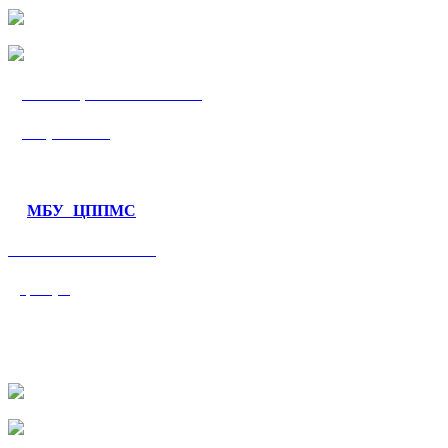
МБУ «ЦППМС
«Гармония»
МБУ ЦППМС
«Валеологический
центр»