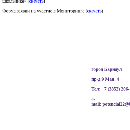
школьника» (
скачать
)
Форма заявки на участие в Мониторинге (
скачать
)
Вся информация, содержащая персональные
данные, опубликована на сайте с письменного
разрешения граждан
(обучающихся, их родителей, педагогов и т.д.),
чьи персональные данные содержатся в
информационных материалах.
город Барнаул
пр-д 9 Мая, 4
Тел: +7 (3852)
206-
e-
mail:
potencial22@