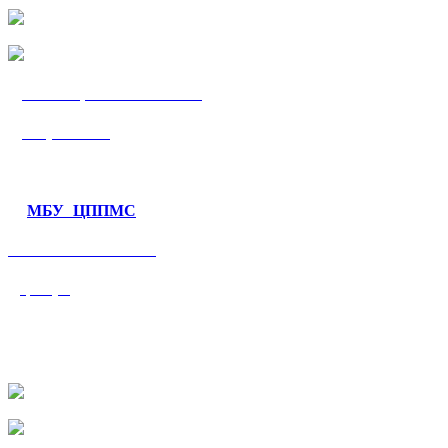
МБУ «ЦППМС
«Гармония»
МБУ ЦППМС
«Валеологический
центр»