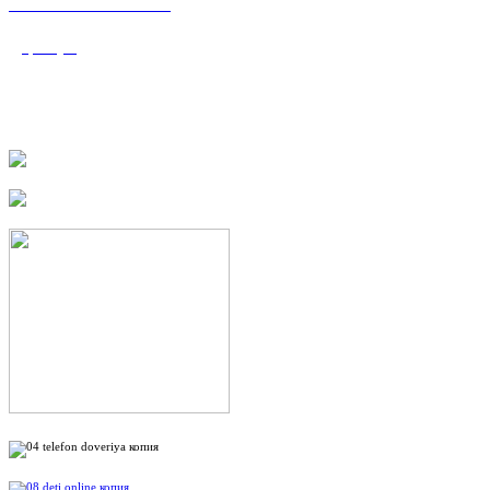
«Валеологический
центр»