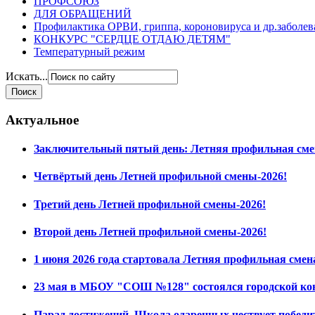
ПРОФСОЮЗ
ДЛЯ ОБРАЩЕНИЙ
Профилактика ОРВИ, гриппа, короновируса и др.заболе
КОНКУРС "СЕРДЦЕ ОТДАЮ ДЕТЯМ"
Температурный режим
Искать...
Актуальное
Заключительный пятый день: Летняя профильная сме
Четвёртый день Летней профильной смены-2026!
Третий день Летней профильной смены-2026!
Второй день Летней профильной смены-2026!
1 июня 2026 года стартовала Летняя профильная смен
23 мая в МБОУ "СОШ №128" состоялся городской ко
Парад достижений. Школа одаренных чествует побед