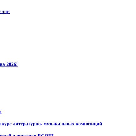
ваний
на-2026!
а
нкурс литературно- музыкальных композиций
ителей и призеров ВСОШ