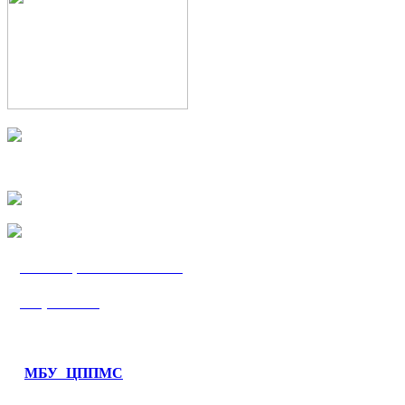
МБУ «ЦППМС
«Гармония»
МБУ ЦППМС