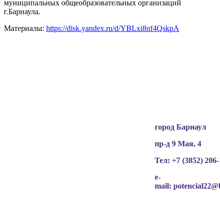
муниципальных общеобразовательных организаций
г.Барнаула.
Материалы:
https://disk.yandex.ru/d/YBLxi8nf4QskpA
Вся информация, содержащая персональные
данные, опубликована на сайте с письменного
разрешения граждан
(обучающихся, их родителей, педагогов и т.д.),
чьи персональные данные содержатся в
информационных материалах.
город Барнаул
пр-д 9 Мая, 4
Тел: +7 (3852)
206-
e-
mail:
potencial22@