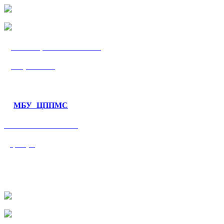
МБУ «ЦППМС
«Гармония»
МБУ ЦППМС
«Валеологический
центр»