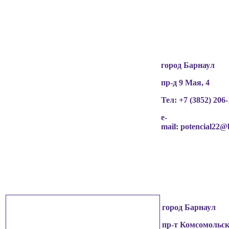
разрешения граждан
(обучающихся, их родителей, педагогов и т.д.),
чьи персональные данные содержатся в
информационных материалах.
город Барнаул
пр-д 9 Мая, 4
Тел: +7 (3852)
206-
e-
mail:
potencial22@
город Барнаул
пр-т Комсомольск