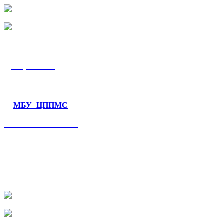
МБУ «ЦППМС
«Гармония»
МБУ ЦППМС
«Валеологический
центр»