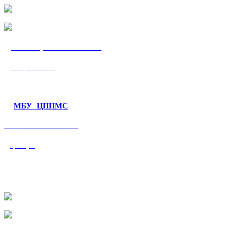
МБУ «ЦППМС
«Гармония»
МБУ ЦППМС
«Валеологический
центр»