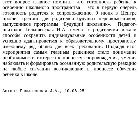
этот вопрос главное помнить, что готовность ребенка к
освоению школьного пространства – это в первую очередь
готовность родителя к сопровождению. 9 июня в Центре
прошел тренинг для родителей будущих первоклассников,
выпускников программы «Будущий школьник». Педагог-
психолог Голышевская И.А. вместе с родителями искали
способы сохранить индивидуальные особенности детей и
успешно адаптироваться к образовательному пространству,
имеющему ряд общих для всех требований. Подводя итог
мероприятия самым главным решением стало понимание
необходимости интереса к процессу сопровождения, умения
наблюдать и формировать осознанную родительскую реакцию
на любые ситуации возникающие в процессе обучения
ребенка в школе.
Автор: Голышевская И.А., 10.06.25
Вся информация, содержащая персональные
данные, опубликована на сайте с письменного
разрешения граждан
(обучающихся, их родителей, педагогов и т.д.),
чьи персональные данные содержатся в
информационных материалах.