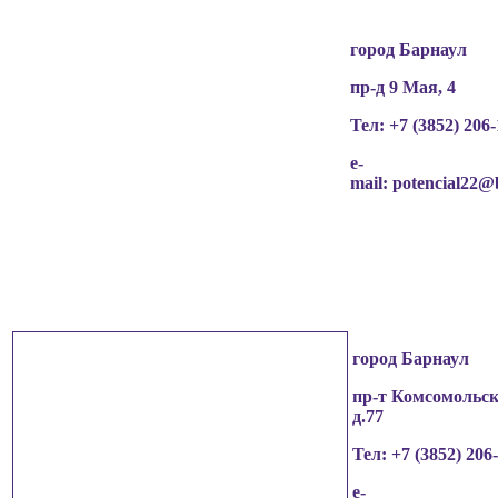
город Барнаул
пр-д 9 Мая, 4
Тел: +7 (3852)
206-
e-
mail:
potencial22@
город Барнаул
пр-т Комсомольск
д.77
Тел: +7 (3852)
206
e-