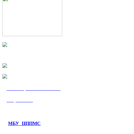
МБУ «ЦППМС
«Гармония»
МБУ ЦППМС