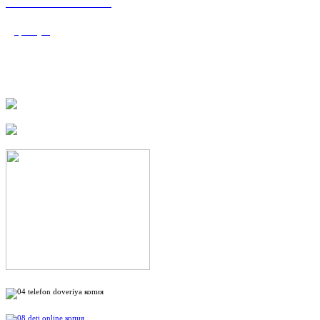
«Валеологический
центр»