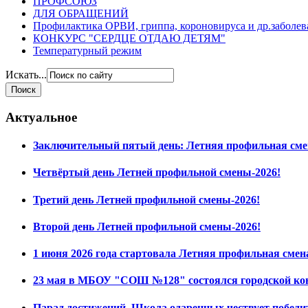
ПРОФСОЮЗ
ДЛЯ ОБРАЩЕНИЙ
Профилактика ОРВИ, гриппа, короновируса и др.заболе
КОНКУРС "СЕРДЦЕ ОТДАЮ ДЕТЯМ"
Температурный режим
Искать...
Актуальное
Заключительный пятый день: Летняя профильная сме
Четвёртый день Летней профильной смены-2026!
Третий день Летней профильной смены-2026!
Второй день Летней профильной смены-2026!
1 июня 2026 года стартовала Летняя профильная смен
23 мая в МБОУ "СОШ №128" состоялся городской ко
Парад достижений. Школа одаренных чествует побед