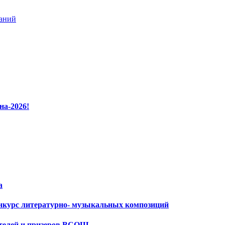
ваний
на-2026!
а
нкурс литературно- музыкальных композиций
ителей и призеров ВСОШ