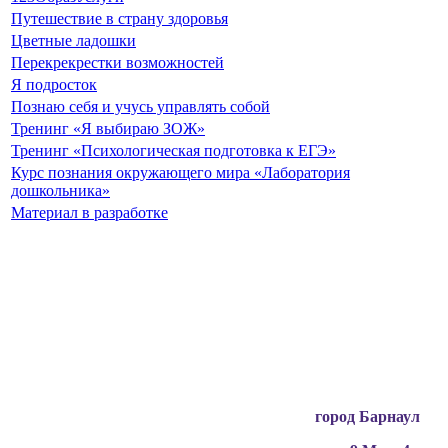
Путешествие в страну здоровья
Цветные ладошки
Перекрекрестки возможностей
Я подросток
Познаю себя и учусь управлять собой
Тренинг «Я выбираю ЗОЖ»
Тренинг «Психологическая подготовка к ЕГЭ»
Курс познания окружающего мира «Лаборатория
дошкольника»
Материал в разработке
Вся информация, содержащая персональные
данные, опубликована на сайте с письменного
разрешения граждан
(обучающихся, их родителей, педагогов и т.д.),
чьи персональные данные содержатся в
информационных материалах.
город Барнаул