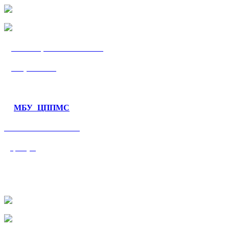
МБУ «ЦППМС
«Гармония»
МБУ ЦППМС
«Валеологический
центр»