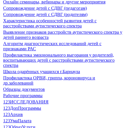
Онлайн семинары, вебинары и другие мероприятия
Сопровождение детей с СДВГ (педагогам)
Сопровождение детей с СДВГ (родителям)
Характеристика особенностей развития детей с
расстройствами аутистического спектра
Выявление признаков расстройств аутистического спектра у
детей раннего возраста
Алгоритм диагностических исследований детей с
признаками РАС
Профилактика эмоционального выгорания у родителей,
воспитывающих детей с расстройствами аутистического
спектра
Школа одарённых учащихся г.Барнаула
Профилактика ОРВИ, гриппа, короновируса и
др.заболеваний
Образцы документов
Рабочие программы
123ИССЛЕДОВАНИЯ
123ДопПрограммы
123Архив
123УмаПалата
123ОбразУслуги