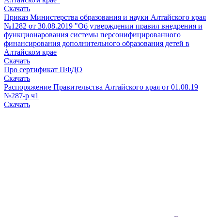
Скачать
Приказ Министерства образования и науки Алтайского края
№1282 от 30.08.2019 "Об утверждении правил внедрения и
функционарования системы персонифицированного
финансирования дополнительного образования детей в
Алтайском крае
Скачать
Про сертификат ПФДО
Скачать
Распоряжение Правительства Алтайского края от 01.08.19
№287-р ч1
Скачать
Вся информация, содержащая персональные
данные, опубликована на сайте с письменного
разрешения граждан
(обучающихся, их родителей, педагогов и т.д.),
чьи персональные данные содержатся в
информационных материалах.