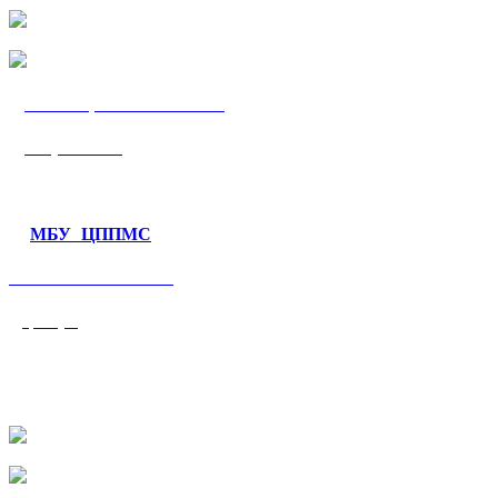
МБУ «ЦППМС
«Гармония»
МБУ ЦППМС
«Валеологический
центр»