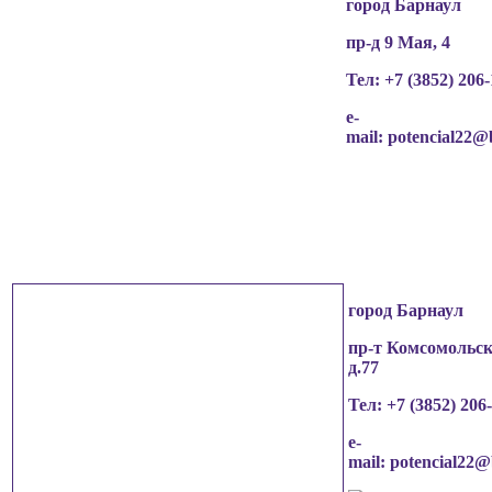
город Барнаул
пр-д 9 Мая, 4
Тел: +7 (3852)
206-
e-
mail:
potencial22@
город Барнаул
пр-т Комсомольск
д.77
Тел: +7 (3852)
206
e-
mail:
potencial22@