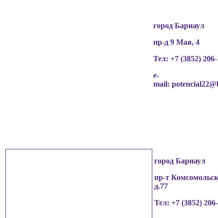
город Барнаул
пр-д 9 Мая, 4
Тел: +7 (3852)
206-
e-
mail:
potencial22@
город Барнаул
пр-т Комсомольск
д.77
Тел: +7 (3852)
206