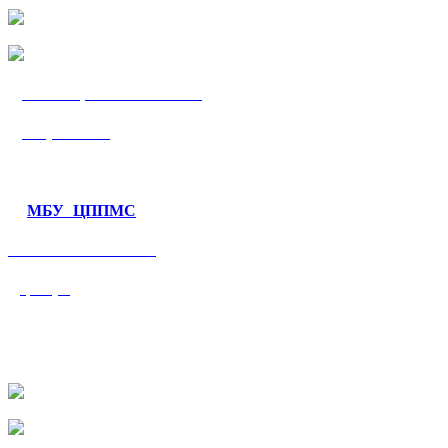
МБУ «ЦППМС
«Гармония»
МБУ ЦППМС
«Валеологический
центр»