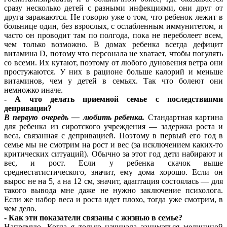
сразу несколько детей с разными инфекциями, они друг от
друга заражаются. Не говорю уже о том, что ребенок лежит в
больнице один, без взрослых, с ослабленным иммунитетом, и
часто он проводит там по полгода, пока не переболеет всем,
чем только возможно. В домах ребенка всегда дефицит
витамина D, потому что персонала не хватает, чтобы погулять
со всеми. Их кутают, поэтому от любого дуновения ветра они
простужаются. У них в рационе больше калорий и меньше
витаминов, чем у детей в семьях. Так что болеют они
немножко иначе.
- А что делать приемной семье с последствиями
депривации?
В первую очередь — любить ребенка.
Стандартная картина
для ребенка из сиротского учреждения — задержка роста и
веса, связанная с депривацией. Поэтому в первый его год в
семье мы не смотрим на рост и вес (за исключением каких-то
критических ситуаций). Обычно за этот год дети набирают и
вес, и рост. Если у ребенка скачок выше
среднестатистического, значит, ему дома хорошо. Если он
вырос не на 5, а на 12 см, значит, адаптация состоялась — для
такого вывода мне даже не нужно заключение психолога.
Если же набор веса и роста идет плохо, тогда уже смотрим, в
чем дело.
- Как эти показатели связаны с жизнью в семье?
Напрямую. Когда я только начинала заниматься медициной