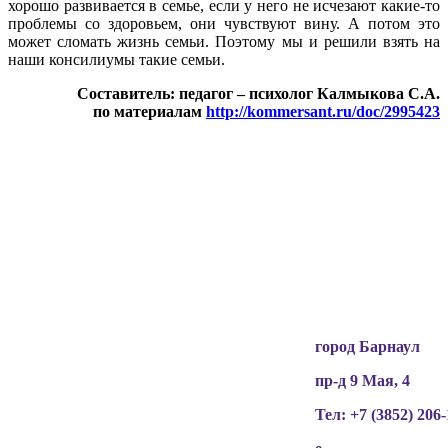
хорошо развивается в семье, если у него не исчезают какие-то
проблемы со здоровьем, они чувствуют вину. А потом это
может сломать жизнь семьи. Поэтому мы и решили взять на
наши консилиумы такие семьи.
Составитель: педагог – психолог Калмыкова С.А.
по материалам
http://kommersant.ru/doc/2995423
Вся информация, содержащая персональные
данные, опубликована на сайте с письменного
разрешения граждан
(обучающихся, их родителей, педагогов и т.д.),
чьи персональные данные содержатся в
информационных материалах.
город Барнаул
пр-д 9 Мая, 4
Тел: +7 (3852)
206-