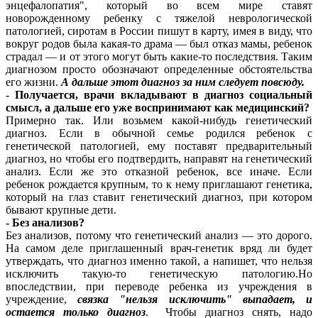
энцефалопатия", который во всем мире ставят
новорожденному ребенку с тяжелой неврологической
патологией, сиротам в России пишут в карту, имея в виду, что
вокруг родов была какая-то драма — был отказ мамы, ребенок
страдал — и от этого могут быть какие-то последствия. Таким
диагнозом просто обозначают определенные обстоятельства
его жизни.
А дальше этот диагноз за ним следует повсюду.
-
Получается, врачи вкладывают в диагноз социальный
смысл, а дальше его уже воспринимают как медицинский?
Примерно так. Или возьмем какой-нибудь генетический
диагноз. Если в обычной семье родился ребенок с
генетической патологией, ему поставят предварительный
диагноз, но чтобы его подтвердить, направят на генетический
анализ. Если же это отказной ребенок, все иначе. Если
ребенок рождается крупным, то к нему приглашают генетика,
который на глаз ставит генетический диагноз, при котором
бывают крупные дети.
- Без анализов?
Без анализов, потому что генетический анализ — это дорого.
На самом деле приглашенный врач-генетик вряд ли будет
утверждать, что диагноз именно такой, а напишет, что нельзя
исключить такую-то генетическую патологию.Но
впоследствии, при переводе ребенка из учреждения в
учреждение,
связка "нельзя исключить" выпадает, и
остается только диагноз
. Чтобы диагноз снять, надо