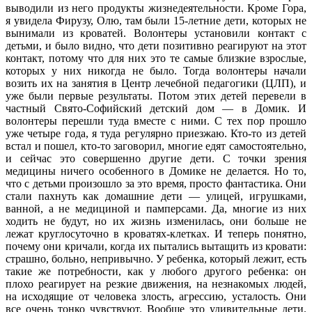
выводили из него продукты жизнедеятельности. Кроме Гора,
я увидела Фирузу, Олю, там были 15-летние дети, которых не
вынимали из кроватей. Волонтеры установили контакт с
детьми, и было видно, что дети позитивно реагируют на этот
контакт, потому что для них это те самые близкие взрослые,
которых у них никогда не было. Тогда волонтеры начали
возить их на занятия в Центр лечебной педагогики (ЦЛП), и
уже были первые результаты. Потом этих детей перевели в
частный Свято-Софийский детский дом — в Домик. И
волонтеры перешли туда вместе с ними. С тех пор прошло
уже четыре года, я туда регулярно приезжаю. Кто-то из детей
встал и пошел, кто-то заговорил, многие едят самостоятельно,
и сейчас это совершенно другие дети. С точки зрения
медицины ничего особенного в Домике не делается. Но то,
что с детьми произошло за это время, просто фантастика. Они
стали пахнуть как домашние дети — улицей, игрушками,
ванной, а не медициной и памперсами. Да, многие из них
ходить не будут, но их жизнь изменилась, они больше не
лежат круглосуточно в кроватях-клетках. И теперь понятно,
почему они кричали, когда их пытались вытащить из кровати:
страшно, больно, непривычно. У ребенка, который лежит, есть
такие же потребности, как у любого другого ребенка: он
плохо реагирует на резкие движения, на незнакомых людей,
на исходящие от человека злость, агрессию, усталость. Они
все очень тонко чувствуют. Вообще это удивительные дети.