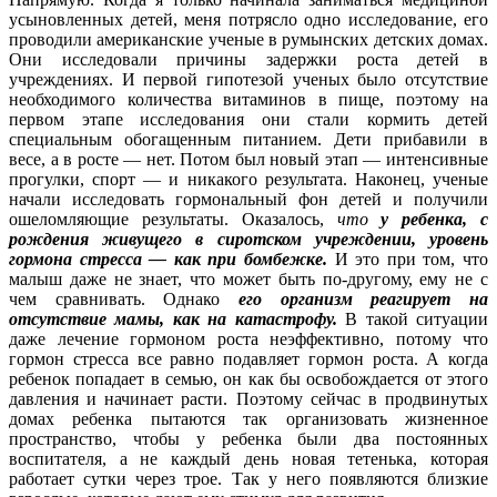
усыновленных детей, меня потрясло одно исследование, его
проводили американские ученые в румынских детских домах.
Они исследовали причины задержки роста детей в
учреждениях. И первой гипотезой ученых было отсутствие
необходимого количества витаминов в пище, поэтому на
первом этапе исследования они стали кормить детей
специальным обогащенным питанием. Дети прибавили в
весе, а в росте — нет. Потом был новый этап — интенсивные
прогулки, спорт — и никакого результата. Наконец, ученые
начали исследовать гормональный фон детей и получили
ошеломляющие результаты. Оказалось,
что
у ребенка, с
рождения живущего в сиротском учреждении, уровень
гормона стресса — как при бомбежке.
И это при том, что
малыш даже не знает, что может быть по-другому, ему не с
чем сравнивать. Однако
его организм реагирует на
отсутствие мамы, как на катастрофу.
В такой ситуации
даже лечение гормоном роста неэффективно, потому что
гормон стресса все равно подавляет гормон роста. А когда
ребенок попадает в семью, он как бы освобождается от этого
давления и начинает расти. Поэтому сейчас в продвинутых
домах ребенка пытаются так организовать жизненное
пространство, чтобы у ребенка были два постоянных
воспитателя, а не каждый день новая тетенька, которая
работает сутки через трое. Так у него появляются близкие