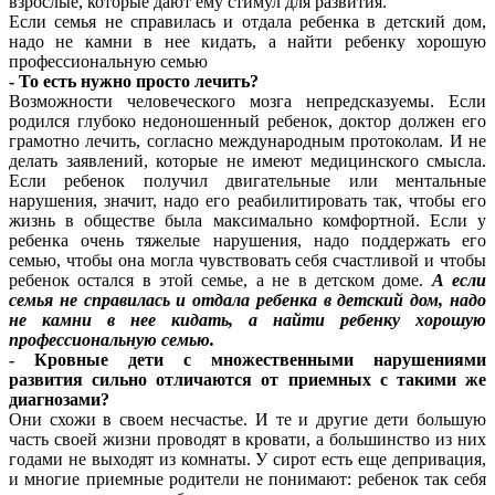
взрослые, которые дают ему стимул для развития.
Если семья не справилась и отдала ребенка в детский дом,
надо не камни в нее кидать, а найти ребенку хорошую
профессиональную семью
- То есть нужно просто лечить?
Возможности человеческого мозга непредсказуемы. Если
родился глубоко недоношенный ребенок, доктор должен его
грамотно лечить, согласно международным протоколам. И не
делать заявлений, которые не имеют медицинского смысла.
Если ребенок получил двигательные или ментальные
нарушения, значит, надо его реабилитировать так, чтобы его
жизнь в обществе была максимально комфортной. Если у
ребенка очень тяжелые нарушения, надо поддержать его
семью, чтобы она могла чувствовать себя счастливой и чтобы
ребенок остался в этой семье, а не в детском доме.
А если
семья не справилась и отдала ребенка в детский дом, надо
не камни в нее кидать, а найти ребенку хорошую
профессиональную семью.
- Кровные дети с множественными нарушениями
развития сильно отличаются от приемных с такими же
диагнозами?
Они схожи в своем несчастье. И те и другие дети большую
часть своей жизни проводят в кровати, а большинство из них
годами не выходят из комнаты. У сирот есть еще депривация,
и многие приемные родители не понимают: ребенок так себя