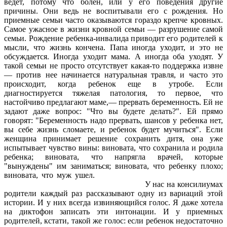
ведет, потому что болен, или у его поведения другие
причины. Они ведь не воспитывали его с рождения. Но
приемные семьи часто оказываются гораздо крепче кровных.
Самое ужасное в жизни кровной семьи — разрушение самой
семьи. Рождение ребенка-инвалида приводит его родителей к
мысли, что жизнь кончена. Папа иногда уходит, и это не
обсуждается. Иногда уходит мама. А иногда оба уходят. У
такой семьи не просто отсутствует какая-то поддержка извне
— против нее начинается натуральная травля, и часто это
происходит, когда ребенок еще в утробе. Если
диагностируется тяжелая патология, то первое, что
настойчиво предлагают маме,— прервать беременность. Ей не
задают даже вопрос: "Что вы будете делать?". Ей прямо
говорят: "Беременность надо прервать, шансов у ребенка нет,
вы себе жизнь сломаете, и ребенок будет мучиться". Если
женщина принимает решение сохранить дитя, она уже
испытывает чувство вины: виновата, что сохранила и родила
ребенка; виновата, что напрягла врачей, которые
"вынуждены" им заниматься; виновата, что ребенку плохо;
виновата, что муж ушел.
У нас на консилиумах
родители каждый раз рассказывают одну из вариаций этой
истории. И у них всегда извиняющийся голос. Я даже хотела
на диктофон записать эти интонации. И у приемных
родителей, кстати, такой же голос: если ребенок недостаточно