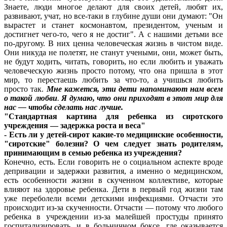
Знаете, люди многое делают для своих детей, любят их,
развивают, учат, но все-таки в глубине души они думают: "Он
вырастет и станет космонавтом, президентом, ученым и
достигнет чего-то, чего я не достиг". А с нашими детьми все
по-другому. В них ценна человеческая жизнь в чистом виде.
Они никуда не полетят, не станут учеными, они, может быть,
не будут ходить, читать, говорить, но если любить и уважать
человеческую жизнь просто потому, что она пришла в этот
мир, то перестаешь любить за что-то, а учишься любить
просто так.
Мне кажется, эти дети напоминают нам всем
о такой любви
.
Я думаю, что они приходят в этот мир для
нас — чтобы сделать нас лучше.
"Стандартная картина для ребенка из сиротского
учреждения — задержка роста и веса"
- Есть ли у детей-сирот какие-то медицинские особенности,
"сиротские" болезни? О чем следует знать родителям,
принимающим в семью ребенка из учреждения?
Конечно, есть. Если говорить не о социальном аспекте вроде
депривации и задержки развития, а именно о медицинском,
есть особенности жизни в скученном коллективе, которые
влияют на здоровье ребенка. Дети в первый год жизни там
уже переболели всеми детскими инфекциями. Отчасти это
происходит из-за скученности. Отчасти — потому что любого
ребенка в учреждении из-за малейшей простуды принято
госпитализировать, и в больничном боксе, где оказывается