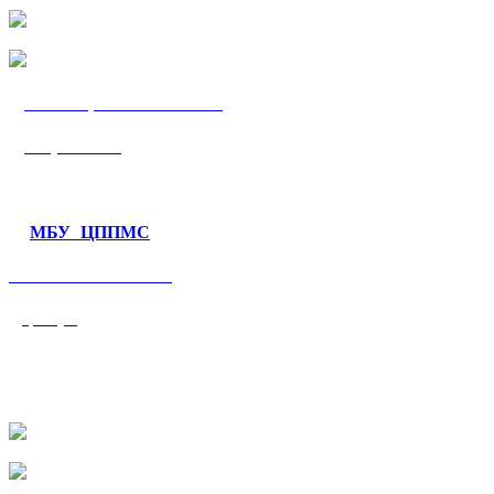
МБУ «ЦППМС
«Гармония»
МБУ ЦППМС
«Валеологический
центр»