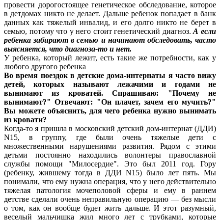
провести дорогостоящее генетическое обследование, которое
в детдомах никто не делает. Дальше ребенок попадает в банк
данных как тяжелый инвалид, и его долго никто не берет в
семью, потому что у него стоит генетический диагноз.
А если
ребенка забирают в
семью и начинают обследовать, часто
выясняется, что диагноза-то и нет.
У ребенка, который лежит, есть такие же потребности, как у
любого другого ребенка
Во время поездок в детские дома-интернаты я часто вижу
детей, которых называют лежачими и годами не
вынимают из кроватей. Спрашиваю: "Почему не
вынимают?" Отвечают: "Он плачет, зачем его мучить?"
Вы можете объяснить, для чего ребенка нужно вынимать
из кровати?
Когда-то я пришла в московский детский дом-интернат (ДДИ)
N15, в группу, где были очень тяжелые дети с
множественными нарушениями развития. Рядом с этими
детьми постоянно находились волонтеры православной
службы помощи "Милосердие". Это был 2011 год. Гору
(ребенку, жившему тогда в ДДИ N15) было лет пять. Мы
понимали, что ему нужна операция, что у него действительно
тяжелая патология мочеполовой сферы и ему в раннем
детстве сделали очень неправильную операцию — без мысли
о том, как он вообще будет жить дальше. И этот разумный,
веселый мальчишка жил много лет с трубками, которые