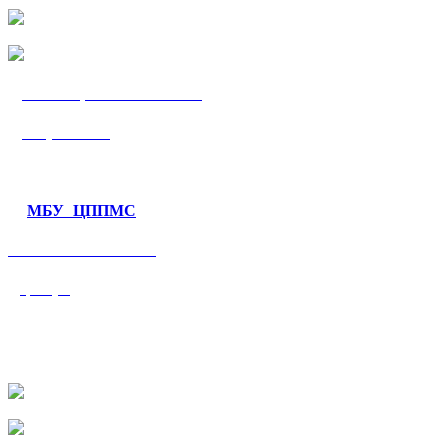
МБУ «ЦППМС
«Гармония»
МБУ ЦППМС
«Валеологический
центр»