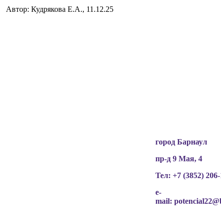
Автор: Кудрякова Е.А., 11.12.25
Вся информация, содержащая персональные
данные, опубликована на сайте с письменного
разрешения граждан
(обучающихся, их родителей, педагогов и т.д.),
чьи персональные данные содержатся в
информационных материалах.
город Барнаул
пр-д 9 Мая, 4
Тел: +7 (3852)
206-
e-
mail:
potencial22@