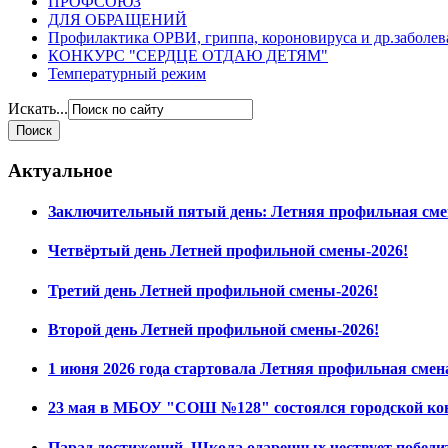
ПРОФСОЮЗ
ДЛЯ ОБРАЩЕНИЙ
Профилактика ОРВИ, гриппа, короновируса и др.заболе
КОНКУРС "СЕРДЦЕ ОТДАЮ ДЕТЯМ"
Температурный режим
Искать...
Актуальное
Заключительный пятый день: Летняя профильная сме
Четвёртый день Летней профильной смены-2026!
Третий день Летней профильной смены-2026!
Второй день Летней профильной смены-2026!
1 июня 2026 года стартовала Летняя профильная смен
23 мая в МБОУ "СОШ №128" состоялся городской ко
Парад достижений. Школа одаренных чествует побед