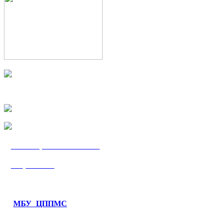
МБУ «ЦППМС
«Гармония»
МБУ ЦППМС