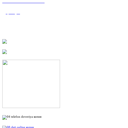
«Валеологический
центр»