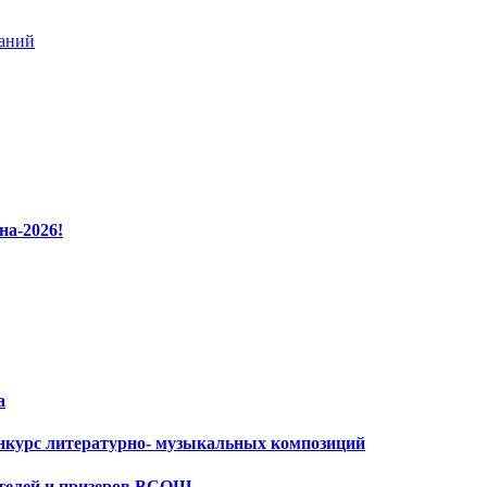
ваний
на-2026!
а
нкурс литературно- музыкальных композиций
ителей и призеров ВСОШ