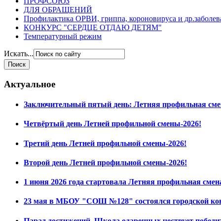
ПРОФСОЮЗ
ДЛЯ ОБРАЩЕНИЙ
Профилактика ОРВИ, гриппа, короновируса и др.заболе
КОНКУРС "СЕРДЦЕ ОТДАЮ ДЕТЯМ"
Температурный режим
Искать...
Актуальное
Заключительный пятый день: Летняя профильная сме
Четвёртый день Летней профильной смены-2026!
Третий день Летней профильной смены-2026!
Второй день Летней профильной смены-2026!
1 июня 2026 года стартовала Летняя профильная смен
23 мая в МБОУ "СОШ №128" состоялся городской ко
Парад достижений. Школа одаренных чествует побед