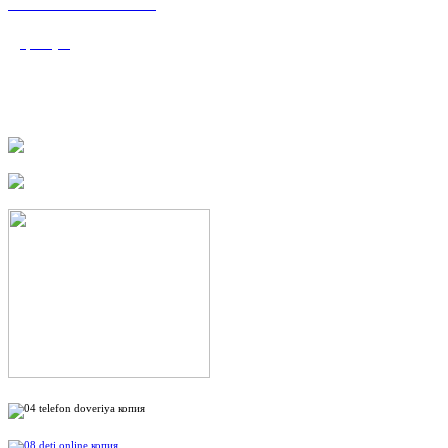
«Валеологический
центр»