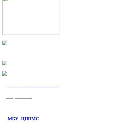
МБУ «ЦППМС
«Гармония»
МБУ ЦППМС