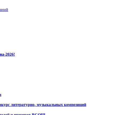
ваний
на-2026!
а
нкурс литературно- музыкальных композиций
ителей и призеров ВСОШ