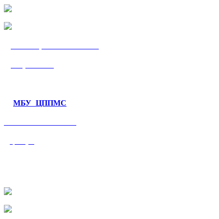
МБУ «ЦППМС
«Гармония»
МБУ ЦППМС
«Валеологический
центр»