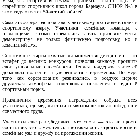
мама, я - спортивная семья». Принимала старты одна из
старейших спортивных школ города Барнаула. СШОР №3 в
этом году отметит 50-летний юбилей.
Сама атмосфера располагала к активному взаимодействию и
спортивному азарту. Участники, семейные команды, с
пылающими глазами стремились занять призовые места,
демонстрируя не только физическую подготовку, но и
командный дух.
Спортивные старты охватывали множество дисциплин — от
эстафет до веселых конкурсов, позволяя каждому проявить
свои уникальные способности. Теплая поддержка зрителей
добавляла волнения и уверенности спортсменам. По мере
того как соревнования развивались, в воздухе царила
дружеская атмосфера, сплетающая поколения в единый
спортивный порыв.
Праздничная церемония награждения собрала всех
участников, где медали стали символом не только побед, но и
совместного труда.
Участники еще раз убедились, что спорт — это не просто
состязание, это замечательная возможность строить крепкие
семейные узы и дружбу на протяжении жизни.